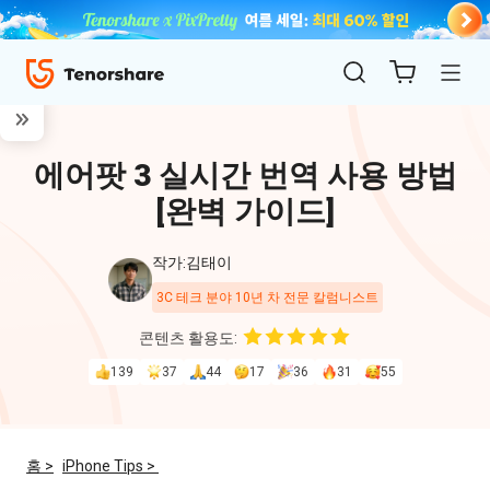
에어팟 3 실시간 번역 사용 방법
[완벽 가이드]
작가:김태이
3C 테크 분야 10년 차 전문 칼럼니스트
ReiBoot
콘텐츠 활용도:
for iOS
139
37
44
17
36
31
55
4uKey
for
홈 >
iPhone Tips >
iOS