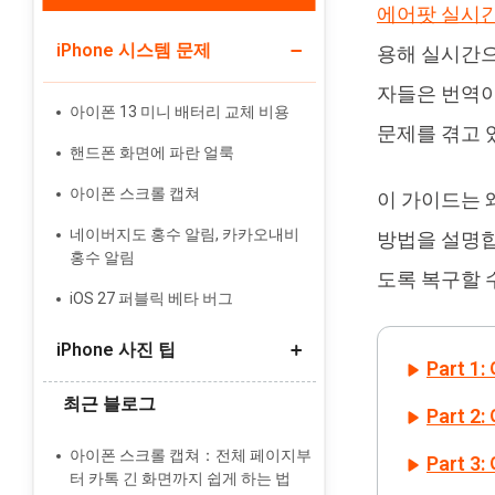
에어팟 실시간
iPhone 시스템 문제
Tenorshare PixPretty
용해 실시간으
인물 사진 편집기
자들은 번역이
아이폰 13 미니 배터리 교체 비용
문제를 겪고 
핸드폰 화면에 파란 얼룩
아이폰 스크롤 캡쳐
이 가이드는 
네이버지도 홍수 알림, 카카오내비
방법을 설명합
홍수 알림
도록 복구할 
iOS 27 퍼블릭 베타 버그
iPhone 사진 팁
Part
최근 블로그
갤럭시에서 아이폰으로 사진 옮기기
Part
라이브 사진 스틸 사진으로 변환
아이폰 스크롤 캡쳐：전체 페이지부
Part
터 카톡 긴 화면까지 쉽게 하는 법
iCloud와 iPhone에서 동기화 사진 삭