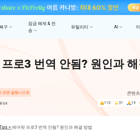
잠금 해제 & 전
 복구
유틸리티
AI
송
고
4DDiG 파일 복구
사진/ 동영상/문서 복
4uKey - iTunes 백업
UltData - 아이폰 데이터 복구
iCareFone - WhatsApp Transfer
4D
 프로3 번역 안됨? 원인과 해
문
iTunes 백업 암호 잠금 풀기
아이폰/아이패드 데이터 복구&
안드로이드 아이폰 간에 WhatsApp 데이터
몇 분
4DDIG 비디오 
iTunes/iCloud 백업 복구
전송
AI로 손상된 비디오 복
스
Phone Mirror
PD
4DDIG 사진 복구
 차 전문 칼럼니스트
콘텐츠
UltData - Android 데이터 복구
4MeKey - 아이폰 활성화 잠금 해제
Android & iOS 화면 미러링
딥시
AI로 손상된 사진 복원
지
루트 없이 안드로이드 데이터 복구
iCloud 활성화 잠금 삭제
110
31
19
-04
PixPretty AI Pho
구
무료 AI 사진 편집 도구
PDNob Image Translator
PDN
Tips >
에어팟 프로3 번역 안됨? 원인과 해결 방법
이미지를 텍스트로 즉시 변환
무료 