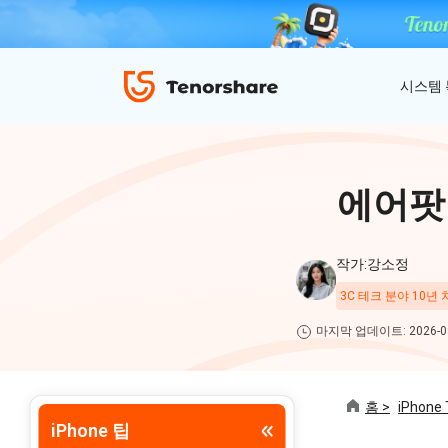
시스템
ReiBoot - iOS 시스템 복구
4uKey - 아이폰 잠금 해제
iAnyGo - GPS 위치 조작
에어팟
iOS 18 베타 포함 150개 이상 iOS 시스템 이
비밀번호 없이 아이폰/아이패드 잠금해제
탈옥 필요없이 위치 조작하기
슈 문제 해결
ReiBoot
작가:강소정
for iOS
4DDiG 파티션 관리
3C 테크 분야 10년
ReiBoot - Android 시스템 복구
4uKey - 안드로이드 잠금 해제
간단하고 안전한 시스템 마이그레이션 도구
A-B-C 처럼 안드로이드 시스템 복구
안드로이드 화면 비밀번호&구글 락 제거
4uKey
마지막 업데이트: 2026-08
for
iOS
PDNob - MacOS용 PDF 편집기
홈 >
iPhone 
맥에서 Al를 사용하여 PDF 편집 및 관리
iPhone 팁
iAnyGo