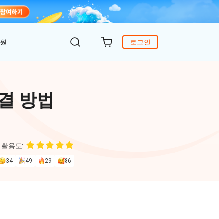
지원
로그인
객 지원
원
DiG 윈도우 부팅
UltData - WhatsApp 복구
iCareFone - 무료 iOS 백업
결 방법
의하기
 안에 윈도 문제 해결
아이폰/안드로이드 WhatsApp 데이터 복구
간편한 iOS 데이터 백업 및 관리
복구
원
토어
DeepSeek AI
Nob - 윈도우용 PDF 편집기
 활용도:
4DDiG - 데이터 복구
iTransGo - 폰 데이터 전송
크 Al를 사용하여 PDF 편집 및 최적화
식 베이스
Win/ Mac에서 삭제된 파일 복원
안드로이드 아이폰으로 데이터 전송
34
49
29
86
to Editor
독 갱신
ob Online
온라인 PDF OCR & 변환