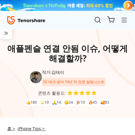
애플펜슬 연결 안됨 이슈, 어떻게
해결할까?
작가:김태이
3C 테크 분야 10년 차 전문 칼럼니스트
ReiBoot
콘텐츠 활용도:
for iOS
180
10
14
24
10
45
83
4uKey
for
홈 >
iPhone Tips >
iOS