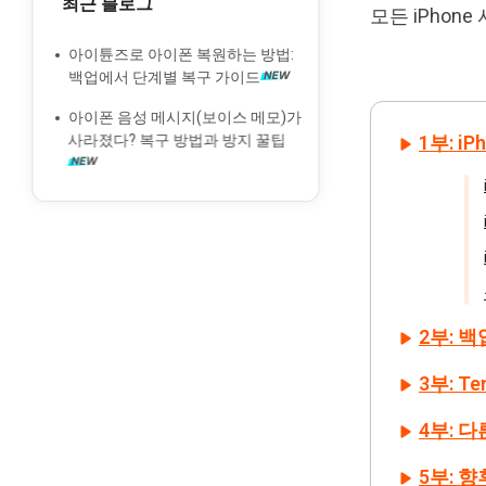
최근 블로그
iPhone/Android에서 인스타그램 쪽
2022 최고의 무료 아이폰 사진 복구
모든 iPho
지 미리보구 복구 가능한 3 가지 방법
앱
아이튠즈로 아이폰 복원하는 방법:
iPhone 및 iPad에서 앱을 복구하는 3
백업 유무에 관계없이 iPhone 8/8
백업에서 단계별 복구 가이드
가지 방법
Plus에서 삭제된 사진을 복구하는 최
아이폰 음성 메시지(보이스 메모)가
고의 2 솔루션
카톡 채팅 백업 & 복구 방법 총 가이
사라졌다? 복구 방법과 방지 꿀팁
1부: 
드
아이클라우드에서 사진이 복원되지
않았나요? 원인을 빠르게 알아보기
페이스타임 통화 기록이 없습니까?
iPhone/iPad에서 페이스타임 통화
기록을 복구하는 5가지 방법
[인기!] 백업으로, 또는 백업 없이, 아
이폰/아이패드에서 삭제된 위챗 내
용을 복원하는 방법
2부: 
삭제된 스냅챗 메모리를 복원하는 방
3부: T
법
4부: 다
5부: 