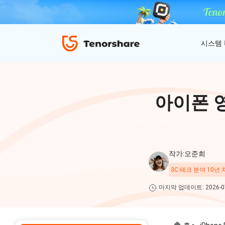
시스템
ReiBoot - iOS 시스템 복구
4uKey - 아이폰 잠금 해제
iAnyGo - GPS 위치 조작
아이폰 영
iOS 18 베타 포함 150개 이상 iOS 시스템 이
비밀번호 없이 아이폰/아이패드 잠금해제
탈옥 필요없이 위치 조작하기
슈 문제 해결
ReiBoot
for iOS
4DDiG 파티션 관리
ReiBoot - Android 시스템 복구
4uKey - 안드로이드 잠금 해제
작가:오준희
간단하고 안전한 시스템 마이그레이션 도구
A-B-C 처럼 안드로이드 시스템 복구
안드로이드 화면 비밀번호&구글 락 제거
4uKey
3C 테크 분야 10년
for
마지막 업데이트: 2026-07
iOS
PDNob - MacOS용 PDF 편집기
맥에서 Al를 사용하여 PDF 편집 및 관리
iAnyGo