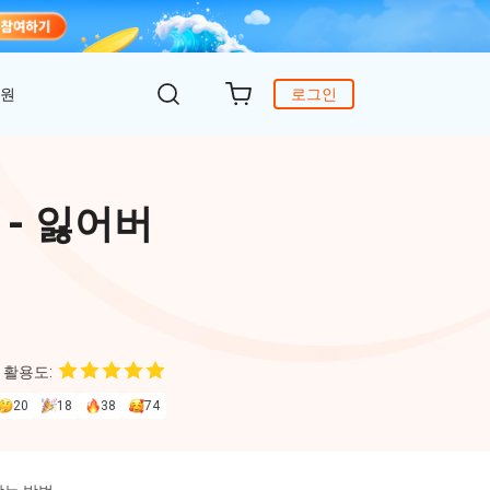
지원
로그인
객 지원
원
DiG 윈도우 부팅
UltData - WhatsApp 복구
iCareFone - 무료 iOS 백업
- 잃어버
의하기
 안에 윈도 문제 해결
아이폰/안드로이드 WhatsApp 데이터 복구
간편한 iOS 데이터 백업 및 관리
복구
원
토어
DeepSeek AI
Nob - 윈도우용 PDF 편집기
4DDiG - 데이터 복구
iTransGo - 폰 데이터 전송
크 Al를 사용하여 PDF 편집 및 최적화
식 베이스
Win/ Mac에서 삭제된 파일 복원
안드로이드 아이폰으로 데이터 전송
 활용도:
to Editor
20
18
38
74
독 갱신
ob Online
온라인 PDF OCR & 변환