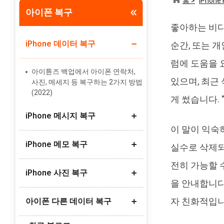
홈 >
iPhone 
아이폰 복구
Tenorshare PixPretty
좋아하는 비디
인물 사진 편집기
iPhone 데이터 복구
순간, 또는 
럼에 도움을
아이튠즈 백업에서 아이폰 연락처,
있으며, 최근
사진, 메세지 등 복구하는 2가지 방법
(2022)
게 썼습니다. 
iPhone 메시지 복구
이 말이 익숙
iPhone 메모 복구
iCloud 없이 아이폰에서 삭제된 메시
실수로 삭제되
지를 찾는 방법
전히 가능할 
iPhone 사진 복구
백업 유무에 관계없이 iPhone X에서
아이폰에서 삭제한 메시지 되돌리는
을 안내합니다
손실 된 음성 메모를 복원하는 방법
6가지의 방법(iOS 16 지원)
자 친화적입니
아이폰 다른 데이터 복구
iPhone 13/12/11/ X/7에서 아이폰
영구적 삭제된 사진 복구하는 방법