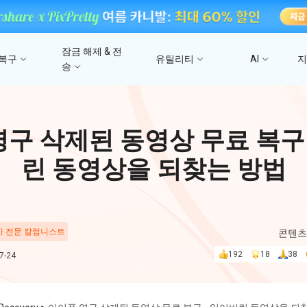
잠금 해제 & 전
 복구
유틸리티
AI
송
고
4DDiG 파일 복구
사진/ 동영상/문서 복
4uKey - iTunes 백업
UltData - 아이폰 데이터 복구
iCareFone - WhatsApp Transfer
4D
구 삭제된 동영상 무료 복구 
문
iTunes 백업 암호 잠금 풀기
아이폰/아이패드 데이터 복구&
안드로이드 아이폰 간에 WhatsApp 데이터
몇 분
4DDIG 비디오 
iTunes/iCloud 백업 복구
전송
린 동영상을 되찾는 방법
AI로 손상된 비디오 복
스
Phone Mirror
PD
4DDIG 사진 복구
UltData - Android 데이터 복구
4MeKey - 아이폰 활성화 잠금 해제
Android & iOS 화면 미러링
딥시
AI로 손상된 사진 복원
지
루트 없이 안드로이드 데이터 복구
iCloud 활성화 잠금 삭제
 차 전문 칼럼니스트
콘텐츠
PixPretty AI Pho
192
18
38
-24
구
무료 AI 사진 편집 도구
PDNob Image Translator
PDN
이미지를 텍스트로 즉시 변환
무료 