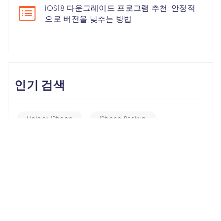
iOS18 다운그레이드 프로그램 추천: 안정적
으로 버전을 낮추는 방법
인기 검색
Unlock iPhone
iPhone Backup
iPhone 17
iOS 26
iPhone 16
iPhone 15
iOS 17
iPhone 14
KakaoTalk Tips
iOS 16
change location
Android Recovery
Apple ID
iCloud
Android Data