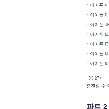
아이폰 X,
아이폰 11,
아이폰 SE
아이폰 12
아이폰 13 
아이폰 14
아이폰 15
iOS 27
충전할 수 
파트 2