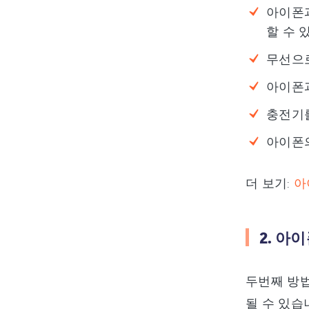
아이폰과
할 수 
무선으로
아이폰과
충전기를
아이폰의
더 보기:
아
2. 아
두번째 방법
될 수 있습