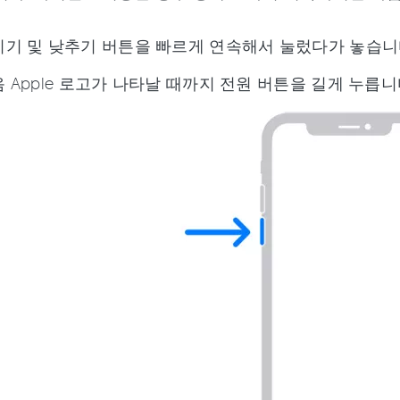
이기 및 낮추기 버튼을 빠르게 연속해서 눌렀다가 놓습니
 Apple 로고가 나타날 때까지 전원 버튼을 길게 누릅니