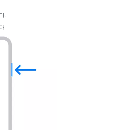
다.
다.