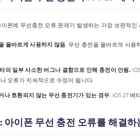
서 아이폰에 무선충전 오류 문제가 발생하는 가장 보편적인
을 올바르게 사용하지 않음
. 무선 충전을 올바르게 사용
7 베타의 일부 사소한 버그나 결함으로 인해 충전이 안됨.
iO
나 오류가 지속적으로 수정이 됩니다.
나 호환되지 않는 무선 충전기가 있는 경우
, iOS 2
 : 아이폰 무선 충전 오류를 해결하