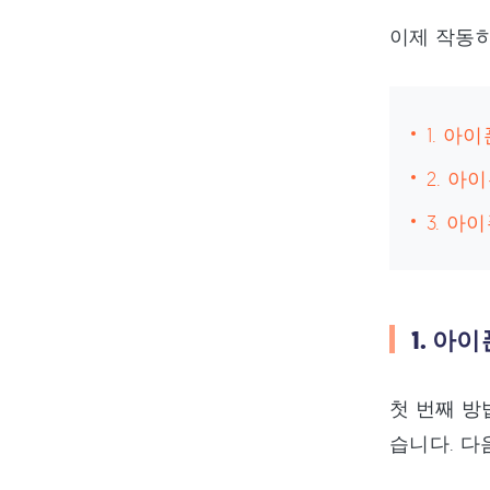
이제 작동하
1. 아
2. 아
3. 아
1. 아
첫 번째 방
습니다. 다