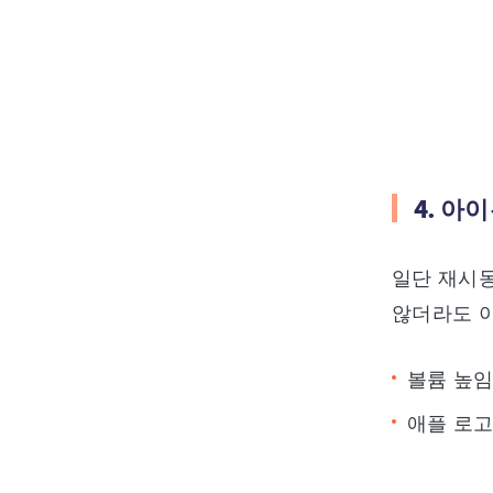
4. 아
일단 재시
않더라도 아
볼륨 높임
애플 로고