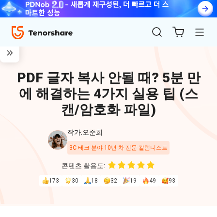
PDF 글자 복사 안될 때? 5분 만
에 해결하는 4가지 실용 팁 (스
캔/암호화 파일)
작가:오준희
ReiBoot
3C 테크 분야 10년 차 전문 칼럼니스트
for iOS
콘텐츠 활용도:
173
30
18
32
19
49
93
4uKey
for
iOS