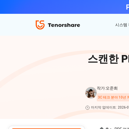
시스템
ReiBoot - iOS 시스템 복구
4uKey - 아이폰 잠금 해제
iAnyGo - GPS 위치 조작
스캔한 P
iOS 18 베타 포함 150개 이상 iOS 시스템 이
비밀번호 없이 아이폰/아이패드 잠금해제
탈옥 필요없이 위치 조작하기
슈 문제 해결
ReiBoot
for iOS
4DDiG 파티션 관리
ReiBoot - Android 시스템 복구
4uKey - 안드로이드 잠금 해제
작가:오준희
간단하고 안전한 시스템 마이그레이션 도구
A-B-C 처럼 안드로이드 시스템 복구
안드로이드 화면 비밀번호&구글 락 제거
4uKey
3C 테크 분야 10년
for
마지막 업데이트: 2026-07
iOS
PDNob - MacOS용 PDF 편집기
맥에서 Al를 사용하여 PDF 편집 및 관리
iAnyGo