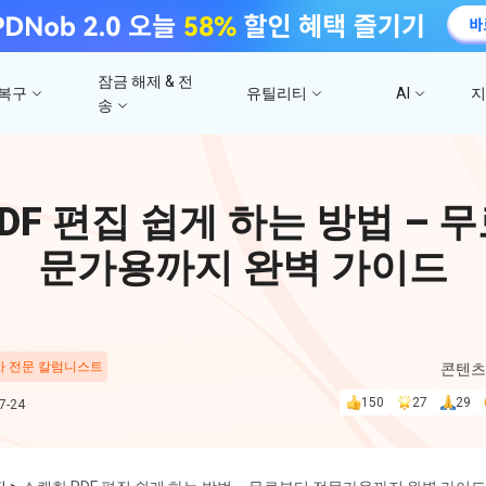
잠금 해제 & 전
 복구
유틸리티
AI
송
고
4DDiG 파일 복구
사진/ 동영상/문서 복
4uKey - iTunes 백업
UltData - 아이폰 데이터 복구
iCareFone - WhatsApp Transfer
4D
DF 편집 쉽게 하는 방법 – 
문
iTunes 백업 암호 잠금 풀기
아이폰/아이패드 데이터 복구&
안드로이드 아이폰 간에 WhatsApp 데이터
몇 분
4DDIG 비디오 
iTunes/iCloud 백업 복구
전송
문가용까지 완벽 가이드
AI로 손상된 비디오 복
스
Phone Mirror
PD
4DDIG 사진 복구
UltData - Android 데이터 복구
4MeKey - 아이폰 활성화 잠금 해제
Android & iOS 화면 미러링
딥시
AI로 손상된 사진 복원
지
루트 없이 안드로이드 데이터 복구
iCloud 활성화 잠금 삭제
 차 전문 칼럼니스트
콘텐츠
PixPretty AI Pho
150
27
29
-24
구
무료 AI 사진 편집 도구
PDNob Image Translator
PDN
이미지를 텍스트로 즉시 변환
무료 