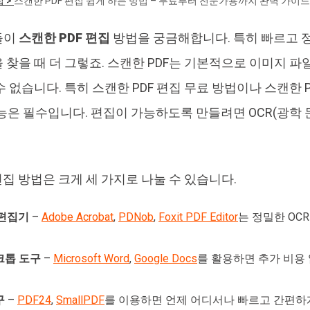
집 >
스캔한 PDF 편집 쉽게 하는 방법 – 무료부터 전문가용까지 완벽 가이드
4DDiG 중복 파일 삭제기
Ten
들이
스캔한 PDF 편집
방법을 궁금해합니다. 특히 빠르고 
AI로 중복 파일 찾기 및 삭제
올인
 찾을 때 더 그렇죠. 스캔한 PDF는 기본적으로 이미지 
수 없습니다. 특히 스캔한 PDF 편집 무료 방법이나 스캔한 
 기능은 필수입니다. 편집이 가능하도록 만들려면 OCR(광학
편집 방법은 크게 세 가지로 나눌 수 있습니다.
 편집기
–
Adobe Acrobat
,
PDNob
,
Foxit PDF Editor
는 정밀한 OC
크톱 도구
–
Microsoft Word
,
Google Docs
를 활용하면 추가 비용
구
–
PDF24
,
SmallPDF
를 이용하면 언제 어디서나 빠르고 간편하게