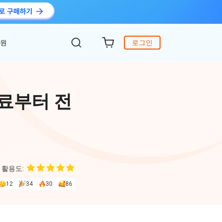
지원
로그인
객 지원
원
DiG 윈도우 부팅
UltData - WhatsApp 복구
iCareFone - 무료 iOS 백업
무료부터 전
의하기
 안에 윈도 문제 해결
아이폰/안드로이드 WhatsApp 데이터 복구
간편한 iOS 데이터 백업 및 관리
복구
원
토어
DeepSeek AI
Nob - 윈도우용 PDF 편집기
4DDiG - 데이터 복구
iTransGo - 폰 데이터 전송
크 Al를 사용하여 PDF 편집 및 최적화
식 베이스
Win/ Mac에서 삭제된 파일 복원
안드로이드 아이폰으로 데이터 전송
 활용도:
to Editor
12
34
30
86
독 갱신
ob Online
온라인 PDF OCR & 변환