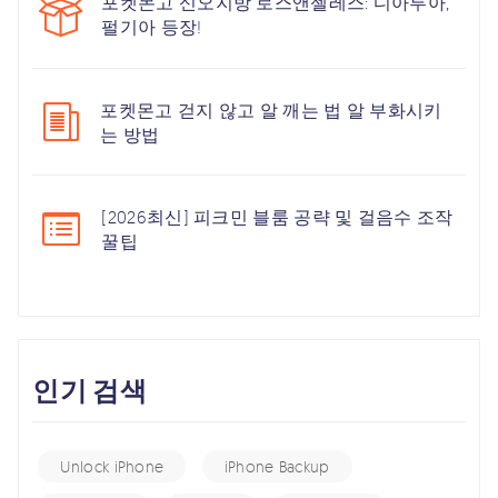
포켓몬고 신오지방 로스앤젤레스: 디아루아,
펄기아 등장!
포켓몬고 걷지 않고 알 깨는 법 알 부화시키
는 방법
[2026최신] 피크민 블룸 공략 및 걸음수 조작
꿀팁
인기 검색
Unlock iPhone
iPhone Backup