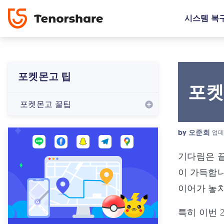
시스템 복
포켓몬고 팁
포켓
포켓몬고 꿀팁
by
오준희
업데
기다림은 끝
이 가득합니
이어가 놓
특히 이번 