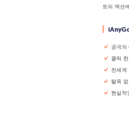
트의 액션에
iAnyG
궁극의 
클릭 한 
전세계 
탈옥 없
현실적