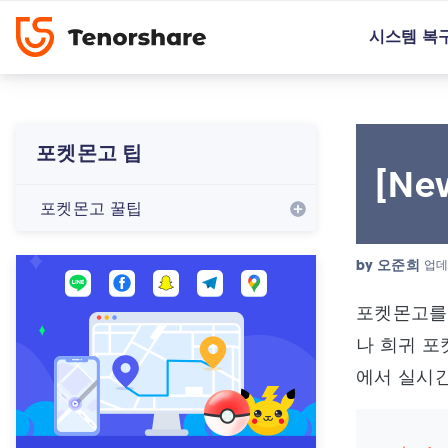
시스템 복
포켓몬고 팁
[N
포켓몬고 꿀팁
by
오준희
업데
포켓몬고를 
나 희귀 포
에서 실시