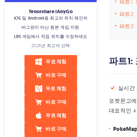
파트1:
Tenorshare iAnyGo
파트2:
iOS 및 Android용 최고의 위치 체인저
파트3:
버그판이 아닌 원본 게임 지원.
LBS 게임에서 직접 위치를 수정하세요
2026년 최고의 선택
파트1
무료 체험
바로 구매
실시간
무료 체험
포켓몬고에
바로 구매
대표적인 사
무료 체험
PokeMap
바로 구매