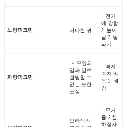
1. 전기
에 강함
노랑피크민
커다란 귀
2. 높이
남 3. 땅
파기
‘ㅅ’모양의
1. 빠져
입과 말로
죽지 않
파랑피크민
설명할 수
음 2. 헤
없는 묘한
엄
표정
1. 무거
움 2.천
보라색의
하장사