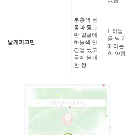
분홍색 몸
통과 동그
1. 하늘
란 얼굴에
을 남 2.
날개피크민
하늘색 안
때리는
경을 썼고
힘 약함
등에 날개
한 쌍