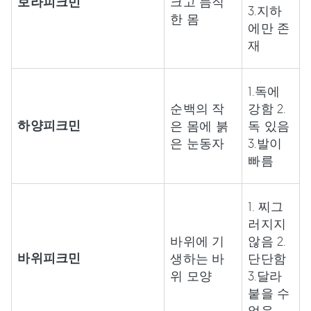
보라피크민
크고 듬직
3.지하
한 몸
에만 존
재
1.독에
순백의 작
강함 2.
하양피크민
은 몸에 붉
독 있음
은 눈동자
3.발이
빠름
1. 찌그
러지지
바위에 기
않음 2.
바위피크민
생하는 바
단단함
위 모양
3.달라
붙을 수
없음