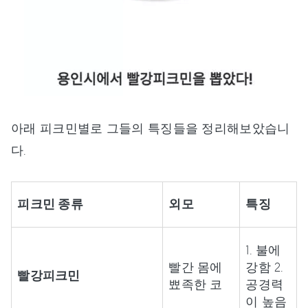
아래 피크민별로 그들의 특징들을 정리해보았습니
다.
피크민 종류
외모
특징
1. 불에
빨간 몸에
강함 2.
빨강피크민
뾰족한 코
공경력
이 높음