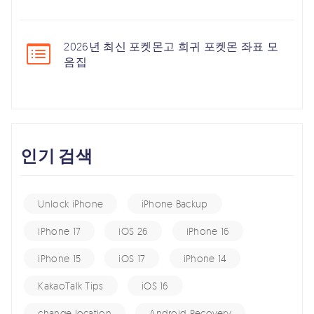
2026년 최신 포켓몬고 희귀 포켓몬 좌표 모
음집
인기 검색
Unlock iPhone
iPhone Backup
iPhone 17
iOS 26
iPhone 16
iPhone 15
iOS 17
iPhone 14
KakaoTalk Tips
iOS 16
change location
Android Recovery