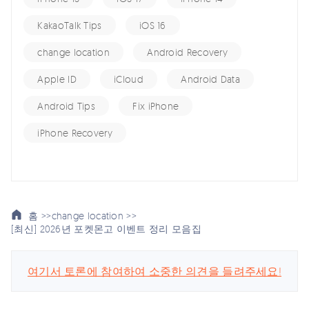
KakaoTalk Tips
iOS 16
change location
Android Recovery
Apple ID
iCloud
Android Data
Android Tips
Fix iPhone
iPhone Recovery
홈 >>
change location >>
[최신] 2026년 포켓몬고 이벤트 정리 모음집
여기서 토론에 참여하여 소중한 의견을 들려주세요!