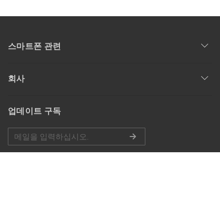
스마트폰 관련
회사
업데이트 구독
공식 계정