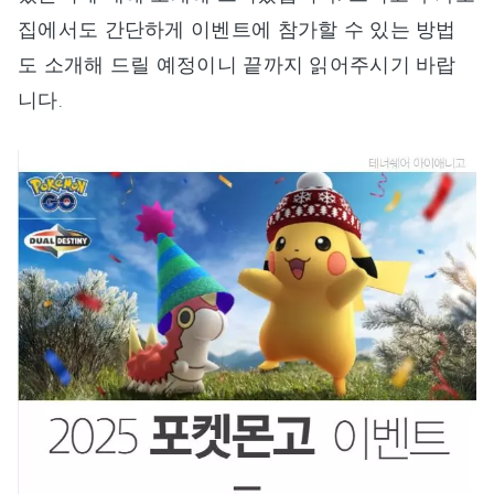
집에서도 간단하게 이벤트에 참가할 수 있는 방법
도 소개해 드릴 예정이니 끝까지 읽어주시기 바랍
니다.