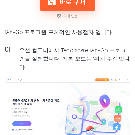
iAnyGo 프로그램 구체적인 사용절차 입니다
우선 컴퓨터에서 Tenorshare iAnyGo 프로그
램을 실행합니다. 기본 모드는 ‘위치 수정’입니
다.