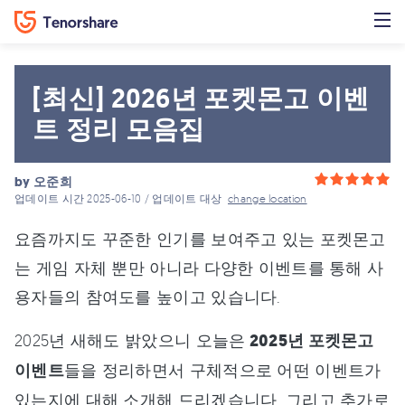
[최신] 2026년 포켓몬고 이벤
트 정리 모음집
by
오준희
업데이트 시간 2025-06-10 / 업데이트 대상
change location
요즘까지도 꾸준한 인기를 보여주고 있는 포켓몬고
는 게임 자체 뿐만 아니라 다양한 이벤트를 통해 사
용자들의 참여도를 높이고 있습니다.
2025년 새해도 밝았으니 오늘은
2025년 포켓몬고
이벤트
들을 정리하면서 구체적으로 어떤 이벤트가
있는지에 대해 소개해 드리겠습니다. 그리고 추가로