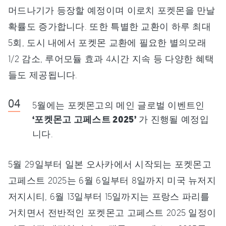
머드나기가 등장할 예정이며 이로치 포켓몬을 만날
확률도 증가합니다. 또한 특별한 교환이 하루 최대
5회, 도시 내에서 포켓몬 교환에 필요한 별의모래
1/2 감소, 루어모듈 효과 4시간 지속 등 다양한 혜택
들도 제공됩니다.
5월에는 포켓몬고의 메인 글로벌 이벤트인
‘포켓몬고 고페스트 2025’
가 진행될 예정입
니다.
5월 29일부터 일본 오사카에서 시작되는 포켓몬고
고페스트 2025는 6월 6일부터 8일까지 미국 뉴저지
저지시티, 6월 13일부터 15일까지는 프랑스 파리를
거치면서 전반적인 포켓몬고 고페스트 2025 일정이