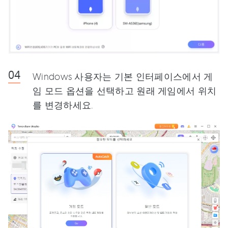
Windows 사용자는 기본 인터페이스에서 게
임 모드 옵션을 선택하고 원래 게임에서 위치
를 변경하세요.