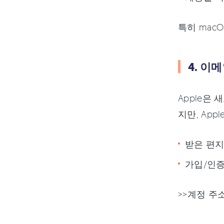
특히 mac
4. 이
Apple은
지만, App
받은 편지함
가입/인증
>>계정 주