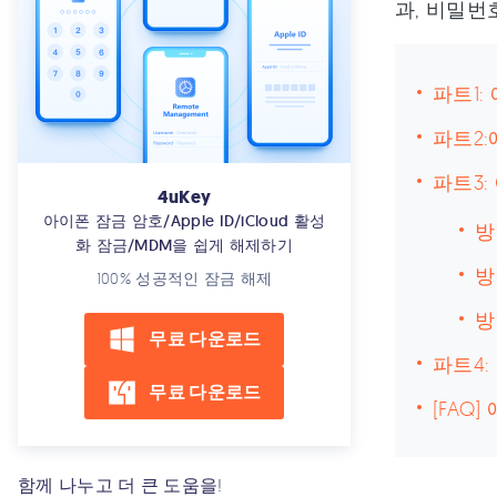
과, 비밀번
파트1
파트2:
파트3:
4uKey
아이폰 잠금 암호/Apple ID/iCloud 활성
방
화 잠금/MDM을 쉽게 해제하기
방
100% 성공적인 잠금 해제
방
무료 다운로드
파트4:
무료 다운로드
[FAQ
함께 나누고 더 큰 도움을!