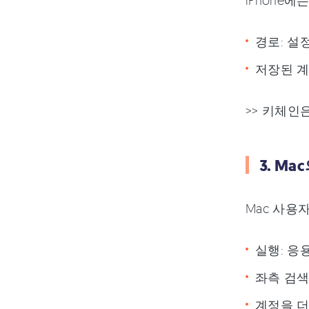
iPhone
경로: 설정 
저장된 계
>> 키체인
3. M
Mac 사용자
실행: 응
좌측 검색창
계정을 더블