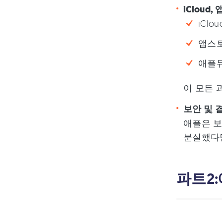
iCloud
iClo
앱스토
애플뮤
이 모든 
보안 및 결
애플은 보
분실했다
파트2