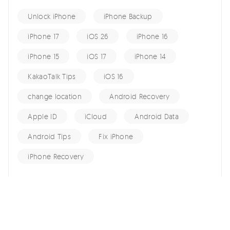
Unlock iPhone
iPhone Backup
iPhone 17
iOS 26
iPhone 16
iPhone 15
iOS 17
iPhone 14
KakaoTalk Tips
iOS 16
change location
Android Recovery
Apple ID
iCloud
Android Data
Android Tips
Fix iPhone
iPhone Recovery
홈 >>
Apple ID >>
'이 iPhone 16은 현재 Apple ID에 연결되어 있습니다'문제를 해결