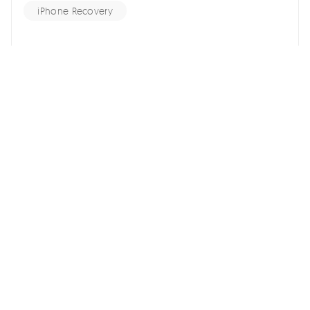
iPhone Recovery
홈 >>
iPhone Fix >>
아이폰 16e/16/15 애플 아이디 없이 초기화하는 3 가지 방법
여기서 토론에 참여하여 소중한 의견을 들려주세요!
스마트폰 관련
회사