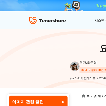
시스템
ReiBoot - iOS 시스템 복구
4uKey - 아이폰 잠금 해제
iAnyGo - GPS 위치 조작
iOS 18 베타 포함 150개 이상 iOS 시스템 이
비밀번호 없이 아이폰/아이패드 잠금해제
탈옥 필요없이 위치 조작하기
슈 문제 해결
ReiBoot
작가:오준희
for iOS
4DDiG 파티션 관리
3C 테크 분야 10년
ReiBoot - Android 시스템 복구
4uKey - 안드로이드 잠금 해제
간단하고 안전한 시스템 마이그레이션 도구
A-B-C 처럼 안드로이드 시스템 복구
안드로이드 화면 비밀번호&구글 락 제거
4uKey
마지막 업데이트: 2026-07
for
iOS
PDNob - MacOS용 PDF 편집기
홈 >
AI 인사
맥에서 Al를 사용하여 PDF 편집 및 관리
이미지 관련 꿀팁
iAnyGo