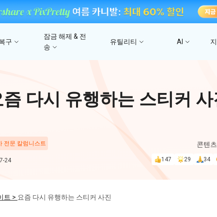
잠금 해제 & 전
 복구
유틸리티
AI
송
고
4DDiG 파일 복구
사진/ 동영상/문서 복
4uKey - iTunes 백업
UltData - 아이폰 데이터 복구
iCareFone - WhatsApp Transfer
4D
요즘 다시 유행하는 스티커 사
문
iTunes 백업 암호 잠금 풀기
아이폰/아이패드 데이터 복구&
안드로이드 아이폰 간에 WhatsApp 데이터
몇 분
4DDIG 비디오 
iTunes/iCloud 백업 복구
전송
AI로 손상된 비디오 복
스
Phone Mirror
PD
4DDIG 사진 복구
 차 전문 칼럼니스트
콘텐츠
UltData - Android 데이터 복구
4MeKey - 아이폰 활성화 잠금 해제
Android & iOS 화면 미러링
딥시
AI로 손상된 사진 복원
지
루트 없이 안드로이드 데이터 복구
iCloud 활성화 잠금 삭제
147
29
34
-24
PixPretty AI Pho
구
무료 AI 사진 편집 도구
PDNob Image Translator
PDN
이트 >
요즘 다시 유행하는 스티커 사진
이미지를 텍스트로 즉시 변환
무료 