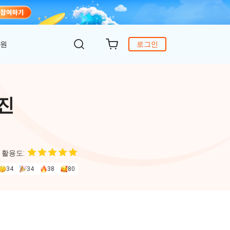
지원
로그인
객 지원
원
DiG 윈도우 부팅
UltData - WhatsApp 복구
iCareFone - 무료 iOS 백업
진
의하기
 안에 윈도 문제 해결
아이폰/안드로이드 WhatsApp 데이터 복구
간편한 iOS 데이터 백업 및 관리
복구
원
토어
DeepSeek AI
Nob - 윈도우용 PDF 편집기
 활용도:
4DDiG - 데이터 복구
iTransGo - 폰 데이터 전송
크 Al를 사용하여 PDF 편집 및 최적화
식 베이스
Win/ Mac에서 삭제된 파일 복원
안드로이드 아이폰으로 데이터 전송
34
34
38
80
to Editor
독 갱신
ob Online
온라인 PDF OCR & 변환