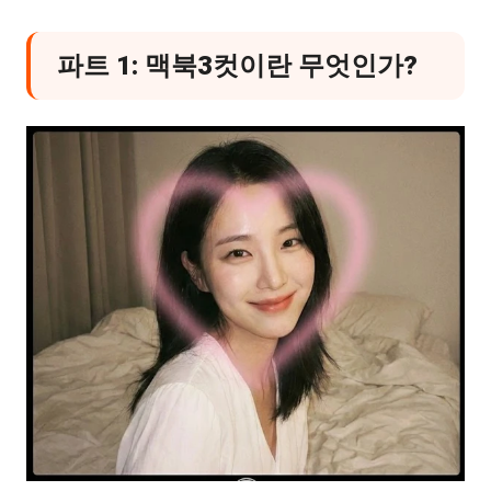
파트 1: 맥북3컷이란 무엇인가?