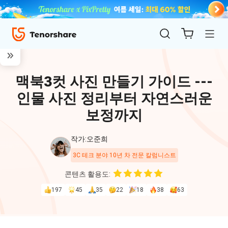
맥북3컷 사진 만들기 가이드 ---
인물 사진 정리부터 자연스러운
보정까지
작가:오준희
ReiBoot
3C 테크 분야 10년 차 전문 칼럼니스트
for iOS
콘텐츠 활용도:
197
45
35
22
18
38
63
4uKey
for
iOS