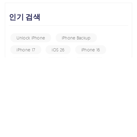
인기 검색
Unlock iPhone
iPhone Backup
iPhone 17
iOS 26
iPhone 16
iPhone 15
iOS 17
iPhone 14
KakaoTalk Tips
iOS 16
change location
Android Recovery
Apple ID
iCloud
Android Data
Android Tips
Fix iPhone
iPhone Recovery