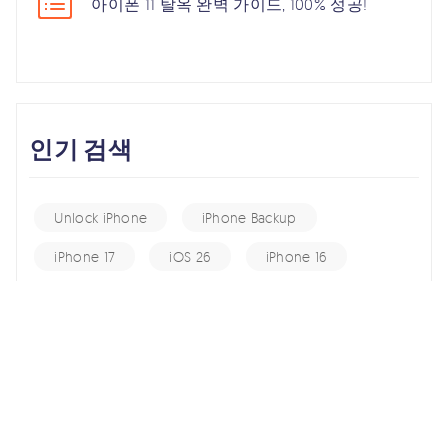
아이폰 11 탈옥 완벽 가이드, 100% 성공!
인기 검색
Unlock iPhone
iPhone Backup
iPhone 17
iOS 26
iPhone 16
iPhone 15
iOS 17
iPhone 14
KakaoTalk Tips
iOS 16
change location
Android Recovery
Apple ID
iCloud
Android Data