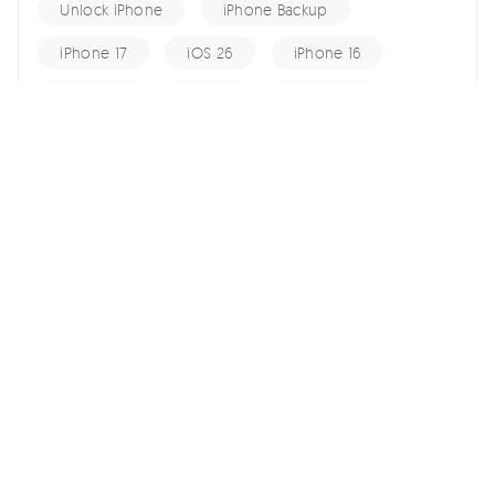
Unlock iPhone
iPhone Backup
iPhone 17
iOS 26
iPhone 16
iPhone 15
iOS 17
iPhone 14
KakaoTalk Tips
iOS 16
change location
Android Recovery
Apple ID
iCloud
Android Data
Android Tips
Fix iPhone
iPhone Recovery
홈 >>
Unlock iPhone >>
학교 컴퓨터로 OvO Unblocked 등 웹 사이트 게임 즐기는 밥법!