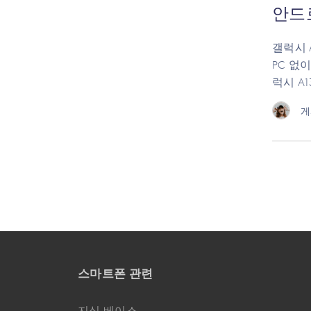
안드로
갤럭시 A
PC 없이
럭시 A
게
스마트폰 관련
지식 베이스