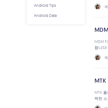
Android Tips
게
Android Data
MDM
MDM 
합니다!
게
MTK
MTK 
력한 소