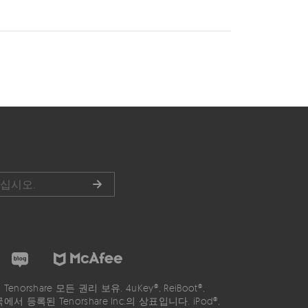
6 Tenorshare 모든 권리 보유. 4uKey®, ReiBoot®,
국에서 등록된 Tenorshare Inc.의 상표입니다. iPod®,