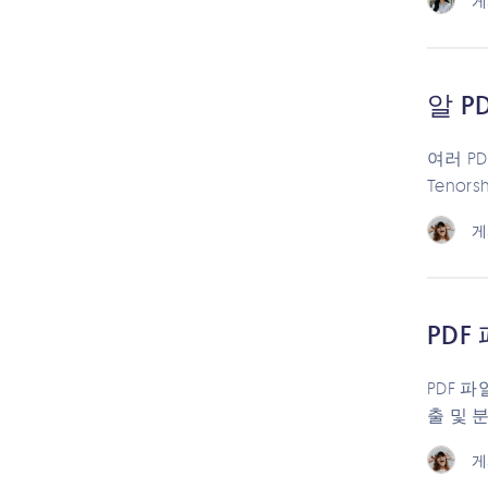
게
알 P
여러 P
Teno
게
PDF
PDF 
출 및 
게