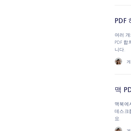
PD
여러 개
PDF 
니다.
게
맥 P
맥북에서
데스크톱
요.
게