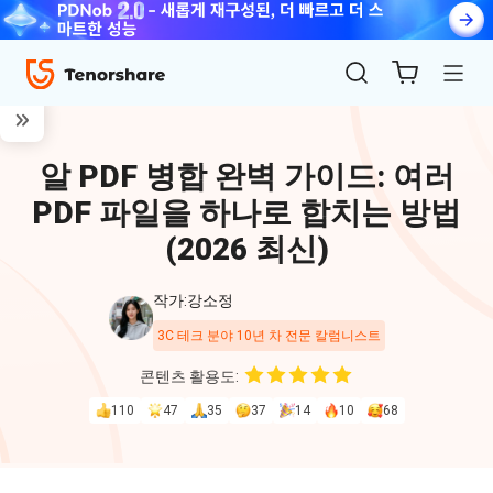
알 PDF 병합 완벽 가이드: 여러
PDF 파일을 하나로 합치는 방법
(2026 최신)
작가:강소정
ReiBoot
3C 테크 분야 10년 차 전문 칼럼니스트
for iOS
콘텐츠 활용도:
110
47
35
37
14
10
68
4uKey
for
iOS