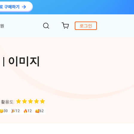
지원
로그인
객 지원
원
DiG 윈도우 부팅
UltData - WhatsApp 복구
iCareFone - 무료 iOS 백업
 | 이미지
의하기
 안에 윈도 문제 해결
아이폰/안드로이드 WhatsApp 데이터 복구
간편한 iOS 데이터 백업 및 관리
복구
원
토어
DeepSeek AI
Nob - 윈도우용 PDF 편집기
4DDiG - 데이터 복구
iTransGo - 폰 데이터 전송
크 Al를 사용하여 PDF 편집 및 최적화
식 베이스
Win/ Mac에서 삭제된 파일 복원
안드로이드 아이폰으로 데이터 전송
 활용도:
to Editor
30
12
12
62
독 갱신
ob Online
온라인 PDF OCR & 변환