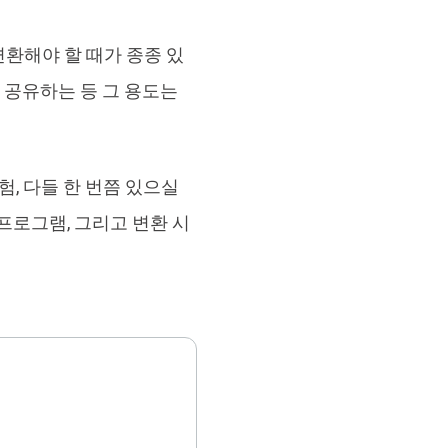
브랜드 리뉴얼
orshare Cleamio
변환해야 할 때가 종종 있
원 맥 정리 & 최적화 도구
 공유하는 등 그 용도는
, 다들 한 번쯤 있으실
프로그램, 그리고 변환 시