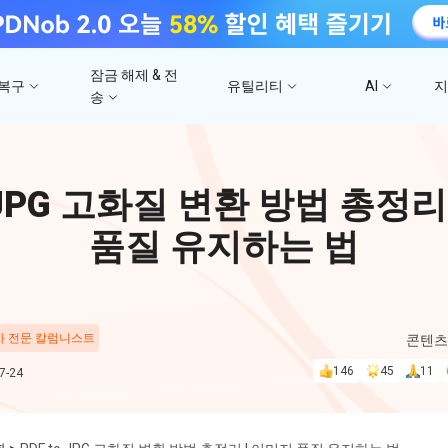
잠금 해제 & 전
 복구
유틸리티
AI
송
고
4DDiG 파일 복구
사진/ 동영상/문서 복
4uKey - iTunes 백업
UltData - 아이폰 데이터 복구
iCareFone - WhatsApp Transfer
4D
o JPG 고화질 변환 방법 총정리
문
iTunes 백업 암호 잠금 풀기
아이폰/아이패드 데이터 복구&
안드로이드 아이폰 간에 WhatsApp 데이터
몇 분
4DDIG 비디오 
iTunes/iCloud 백업 복구
전송
품질 유지하는 법
AI로 손상된 비디오 복
스
Phone Mirror
PD
4DDIG 사진 복구
UltData - Android 데이터 복구
4MeKey - 아이폰 활성화 잠금 해제
Android & iOS 화면 미러링
딥시
AI로 손상된 사진 복원
지
루트 없이 안드로이드 데이터 복구
iCloud 활성화 잠금 삭제
 차 전문 칼럼니스트
콘텐츠
PixPretty AI Pho
146
45
11
-24
구
무료 AI 사진 편집 도구
PDNob Image Translator
PDN
이미지를 텍스트로 즉시 변환
무료 