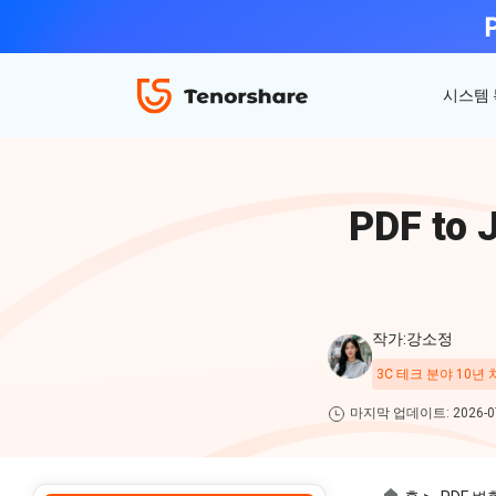
시스템
ReiBoot - iOS 시스템 복구
4uKey - 아이폰 잠금 해제
iAnyGo - GPS 위치 조작
PDF t
iOS 18 베타 포함 150개 이상 iOS 시스템 이
비밀번호 없이 아이폰/아이패드 잠금해제
탈옥 필요없이 위치 조작하기
슈 문제 해결
ReiBoot
for iOS
4DDiG 파티션 관리
ReiBoot - Android 시스템 복구
4uKey - 안드로이드 잠금 해제
작가:강소정
간단하고 안전한 시스템 마이그레이션 도구
A-B-C 처럼 안드로이드 시스템 복구
안드로이드 화면 비밀번호&구글 락 제거
4uKey
3C 테크 분야 10년
for
마지막 업데이트: 2026-07
iOS
PDNob - MacOS용 PDF 편집기
맥에서 Al를 사용하여 PDF 편집 및 관리
iAnyGo