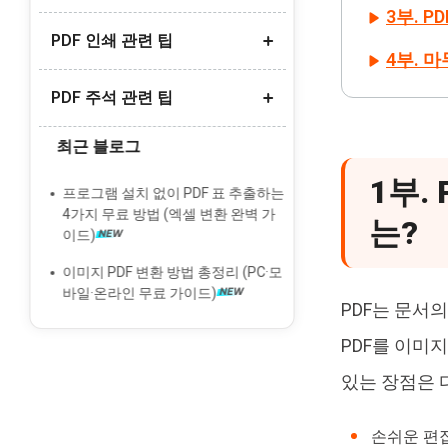
3부. P
스캔한 PDF를 워드로 변환
PDF 인쇄 관련 팁
무료 PDF 요약 AI 도구 추천
아이폰에서 PDF를 사진으로 변환
4부. 
PDF 요약 AI 무료 추천
한글 PDF 변환 방법
PDF 주석 관련 팁
여러 PDF 한번에 인쇄
PDF OCR 변환 도구 추천
한글 PDF 변환 오류 해결
PDF 인쇄 안됨 오류 해결
최근 블로그
딥시크 DeepSeek AI OCR 리뷰
PDF에 주석/댓글 추가
무료 'PDF to Brainrot' 변환기 추천
PDF 여백 없이 인쇄 방법
1부.
PDF에 메모 추가
프로그램 설치 없이 PDF 표 추출하는
PDF 소책자 양면 인쇄 하는 법
4가지 무료 방법 (엑셀 변환 완벽 가
는?
PDF 형광펜 안될 때 해결법
이드)
PDF 서명 넣기 방법
이미지 PDF 변환 방법 총정리 (PC·모
바일·온라인 무료 가이드)
PDF는 문서
PDF를 이미
있는 장점은 
손쉬운 편