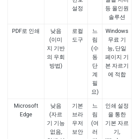
설정
등 올인원
솔루션
PDF로 인쇄
낮음
로컬
느
Windows
(이미
도구
림
무료 기
지 기반
(수
능, 단일
의 우회
동
페이지 기
방법)
단
본 자르기
계
에 적합
필
요)
Microsoft
낮음
기본
느
인쇄 설정
Edge
(자르
브라
림
을 통한
기 기능
우저
(여
기본 자르
없음,
보안
러
기,