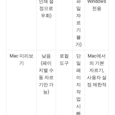
인쇄 설
파
Windows
정으로
일
전용
우회)
자
르
기
불
가)
Mac 미리보
낮음
로컬
단
Mac에서
기
(페이
도구
일
의 기본
지별 수
페
자르기,
동 자르
이
사용자 설
기만 가
지
정 제한적
능)
작
업
시
빠