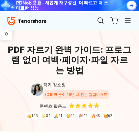
PDF 자르기 완벽 가이드: 프로그
램 없이 여백·페이지·파일 자르
는 방법
작가:강소정
ReiBoot
3C 테크 분야 10년 차 전문 칼럼니스트
for iOS
콘텐츠 활용도:
155
34
21
11
42
43
62
4uKey
for
iOS