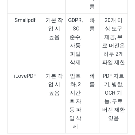
름
Smallpdf
기본 작
GDPR,
빠
20개 이
업 시
ISO
름
상 도구
높음
준수,
제공, 무
자동
료 버전은
파일
하루 2개
삭제
파일 제한
iLovePDF
기본 작
암호
빠
PDF 자르
업 시
화, 2
름
기, 병합,
높음
시간
OCR 기
후 자
능, 무료
동 파
버전 제한
일 삭
있음
제