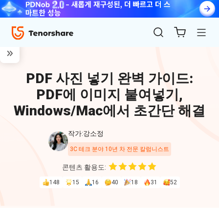
PDF 사진 넣기 완벽 가이드:
PDF에 이미지 붙여넣기,
Windows/Mac에서 초간단 해결
작가:강소정
ReiBoot
3C 테크 분야 10년 차 전문 칼럼니스트
for iOS
콘텐츠 활용도:
148
15
16
40
18
31
52
4uKey
for
iOS