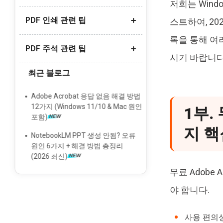
저희는 Wind
스캔한 PDF를 워드로 변환
PDF 인쇄 관련 팁
무료 PDF 요약 AI 도구 추천
스트하여, 20
아이폰에서 PDF를 사진으로 변환
PDF 요약 AI 무료 추천
록을 통해 여
한글 PDF 변환 방법
PDF 주석 관련 팁
여러 PDF 한번에 인쇄
PDF OCR 변환 도구 추천
시기 바랍니다
한글 PDF 변환 오류 해결
PDF 인쇄 안됨 오류 해결
최근 블로그
딥시크 DeepSeek AI OCR 리뷰
PDF에 주석/댓글 추가
무료 'PDF to Brainrot' 변환기 추천
PDF 여백 없이 인쇄 방법
PDF에 메모 추가
Adobe Acrobat 응답 없음 해결 방법
PDF 소책자 양면 인쇄 하는 법
12가지 (Windows 11/10 & Mac 원인
1부.
PDF 형광펜 안될 때 해결법
포함)
지 핵
PDF 서명 넣기 방법
NotebookLM PPT 생성 안됨? 오류
원인 6가지 + 해결 방법 총정리
(2026 최신)
무료 Adobe
야 합니다.
사용 편의