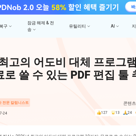
잠금 해제 & 전
 복구
유틸리티
AI
송
고
4DDiG 파일 복구
사진/ 동영상/문서 복
4uKey - iTunes 백업
UltData - 아이폰 데이터 복구
iCareFone - WhatsApp Transfer
4D
 최고의 어도비 대체 프로그램
문
iTunes 백업 암호 잠금 풀기
아이폰/아이패드 데이터 복구&
안드로이드 아이폰 간에 WhatsApp 데이터
몇 분
4DDIG 비디오 
iTunes/iCloud 백업 복구
전송
로 쓸 수 있는 PDF 편집 툴
AI로 손상된 비디오 복
스
Phone Mirror
PD
4DDIG 사진 복구
UltData - Android 데이터 복구
4MeKey - 아이폰 활성화 잠금 해제
Android & iOS 화면 미러링
딥시
AI로 손상된 사진 복원
지
루트 없이 안드로이드 데이터 복구
iCloud 활성화 잠금 삭제
 차 전문 칼럼니스트
콘텐츠
PixPretty AI Pho
127
13
24
-24
구
무료 AI 사진 편집 도구
PDNob Image Translator
PDN
이미지를 텍스트로 즉시 변환
무료 