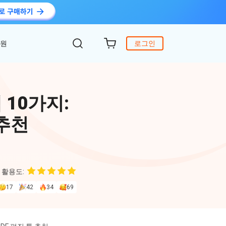
지원
로그인
객 지원
원
DiG 윈도우 부팅
UltData - WhatsApp 복구
iCareFone - 무료 iOS 백업
 10가지:
의하기
 안에 윈도 문제 해결
아이폰/안드로이드 WhatsApp 데이터 복구
간편한 iOS 데이터 백업 및 관리
복구
 추천
원
토어
DeepSeek AI
Nob - 윈도우용 PDF 편집기
4DDiG - 데이터 복구
iTransGo - 폰 데이터 전송
크 Al를 사용하여 PDF 편집 및 최적화
식 베이스
Win/ Mac에서 삭제된 파일 복원
안드로이드 아이폰으로 데이터 전송
 활용도:
to Editor
17
42
34
69
독 갱신
ob Online
온라인 PDF OCR & 변환