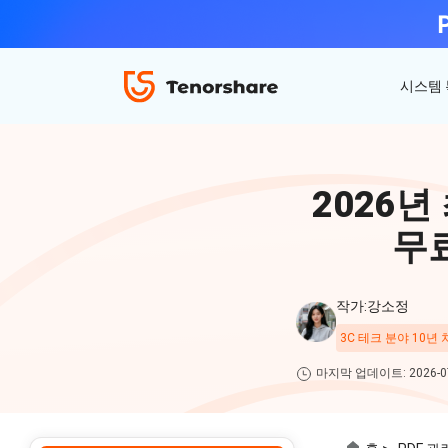
시스템
ReiBoot - iOS 시스템 복구
4uKey - 아이폰 잠금 해제
iAnyGo - GPS 위치 조작
2026년
iOS 18 베타 포함 150개 이상 iOS 시스템 이
비밀번호 없이 아이폰/아이패드 잠금해제
탈옥 필요없이 위치 조작하기
슈 문제 해결
무료
ReiBoot
for iOS
4DDiG 파티션 관리
ReiBoot - Android 시스템 복구
4uKey - 안드로이드 잠금 해제
작가:강소정
간단하고 안전한 시스템 마이그레이션 도구
A-B-C 처럼 안드로이드 시스템 복구
안드로이드 화면 비밀번호&구글 락 제거
4uKey
3C 테크 분야 10년
for
마지막 업데이트: 2026-07
iOS
PDNob - MacOS용 PDF 편집기
맥에서 Al를 사용하여 PDF 편집 및 관리
iAnyGo