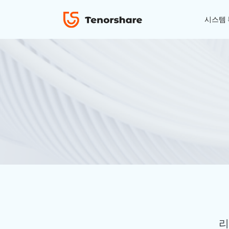
Tenorshare PDNob
시스템
ReiBoot - iOS 시스템 복구
4uKey - 아이폰 잠금 해제
iAnyGo - GPS 위치 조작
iOS 18 베타 포함 150개 이상 iOS 시스템 이
비밀번호 없이 아이폰/아이패드 잠금해제
탈옥 필요없이 위치 조작하기
슈 문제 해결
ReiBoot
for iOS
4DDiG 파티션 관리
ReiBoot - Android 시스템 복구
4uKey - 안드로이드 잠금 해제
간단하고 안전한 시스템 마이그레이션 도구
A-B-C 처럼 안드로이드 시스템 복구
안드로이드 화면 비밀번호&구글 락 제거
4uKey
for
iOS
PDNob - MacOS용 PDF 편집기
맥에서 Al를 사용하여 PDF 편집 및 관리
iAnyGo
리
Tenorshare PixPretty