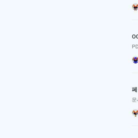
O
P
페
문