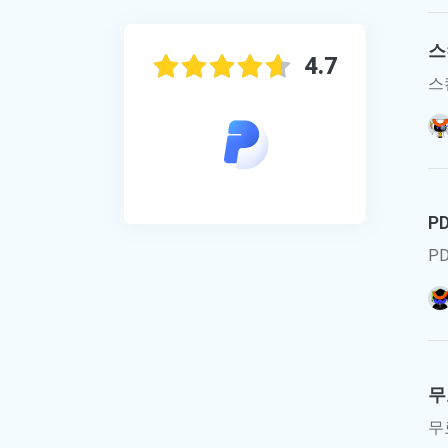
인물 사진 편집기
스
4.7
스
P
P
무
무