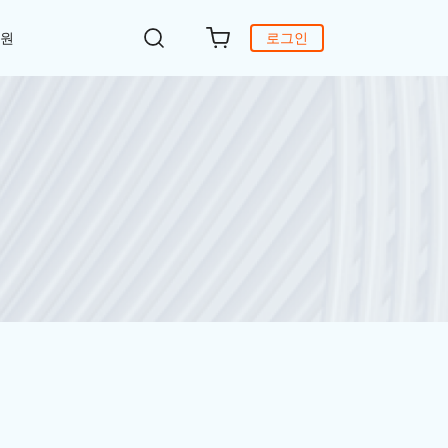
지원
로그인
객 지원
원
DiG 윈도우 부팅
UltData - WhatsApp 복구
iCareFone - 무료 iOS 백업
의하기
 안에 윈도 문제 해결
아이폰/안드로이드 WhatsApp 데이터 복구
간편한 iOS 데이터 백업 및 관리
복구
원
토어
DeepSeek AI
Nob - 윈도우용 PDF 편집기
식 베이스
4DDiG - 데이터 복구
iTransGo - 폰 데이터 전송
크 Al를 사용하여 PDF 편집 및 최적화
Win/ Mac에서 삭제된 파일 복원
안드로이드 아이폰으로 데이터 전송
to Editor
독 갱신
ob Online
온라인 PDF OCR & 변환
브랜드 리뉴얼
orshare Cleamio