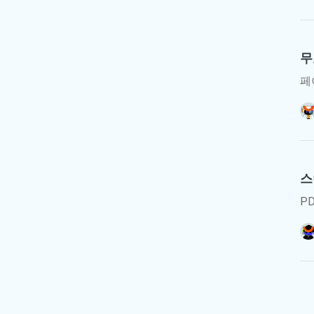
무
페
스
P