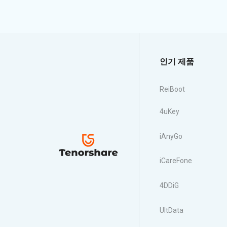
인기 제품
ReiBoot
4uKey
iAnyGo
iCareFone
4DDiG
UltData