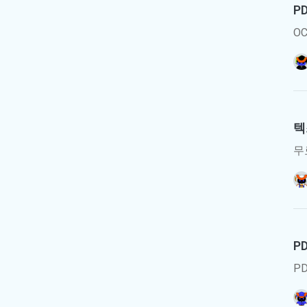
P
O
텍
무
P
P