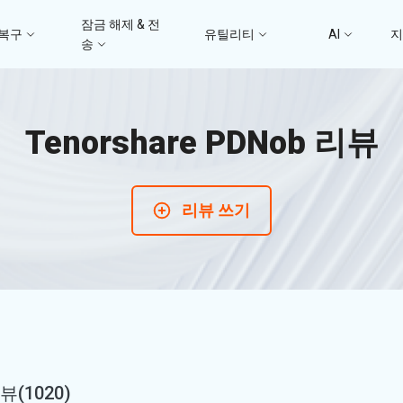
잠금 해제 & 전
 복구
유틸리티
AI
송
고
4DDiG 파일 복구
사진/ 동영상/문서 복
4uKey - iTunes 백업
UltData - 아이폰 데이터 복구
iCareFone - WhatsApp Transfer
4D
문
Tenorshare PDNob 리뷰
iTunes 백업 암호 잠금 풀기
아이폰/아이패드 데이터 복구&
안드로이드 아이폰 간에 WhatsApp 데이터
몇 분
4DDIG 비디오 
iTunes/iCloud 백업 복구
전송
AI로 손상된 비디오 복
스
리뷰 쓰기
Phone Mirror
PD
4DDIG 사진 복구
지
UltData - Android 데이터 복구
4MeKey - 아이폰 활성화 잠금 해제
Android & iOS 화면 미러링
딥시
AI로 손상된 사진 복원
루트 없이 안드로이드 데이터 복구
iCloud 활성화 잠금 삭제
PixPretty AI Pho
구
무료 AI 사진 편집 도구
PDNob Image Translator
PDN
이미지를 텍스트로 즉시 변환
무료 
뷰(1020)
4DDiG 중복 파일 삭제기
Ten