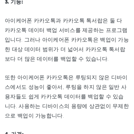
3. 기능:
아이케어폰 카카오톡과 카카오톡 톡서랍은 둘 다
카카오톡 데이터 백업 서비스를 제공하는 프로그램
입니다. 그러나 아이케어폰 카카오톡은 백업이 가능
한 대상 데이터 범위가 더 넓어서 카카오톡 톡서랍
보다 더 많은 데이터를 백업할 수 있습니다.
또한 아이케어폰 카카오톡은 루팅되지 않은 디바이
스에서도 성능이 좋아서, 루팅을 하지 않은 일반 사
용자들도 쉽게 카카오톡 데이터를 백업할 수 있습
니다. 사용하는 디바이스의 용량에 상관없이 무제한
으로 백업이 가능합니다.