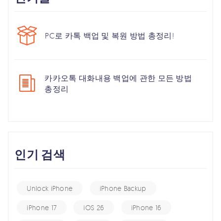
PC로 카톡 백업 및 복원 방법 총정리!
카카오톡 대화내용 백업에 관한 모든 방법
총정리
인기 검색
Unlock iPhone
iPhone Backup
iPhone 17
iOS 26
iPhone 16