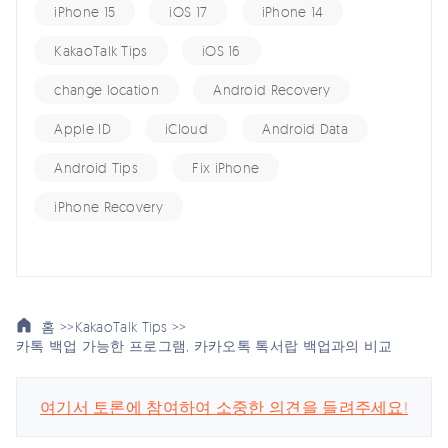
iPhone 15
iOS 17
iPhone 14
KakaoTalk Tips
iOS 16
change location
Android Recovery
Apple ID
iCloud
Android Data
Android Tips
Fix iPhone
iPhone Recovery
홈 >>
KakaoTalk Tips >>
카톡 백업 가능한 프로그램, 카카오톡 톡서랍 백업과의 비교
여기서 토론에 참여하여 소중한 의견을 들려주세요!