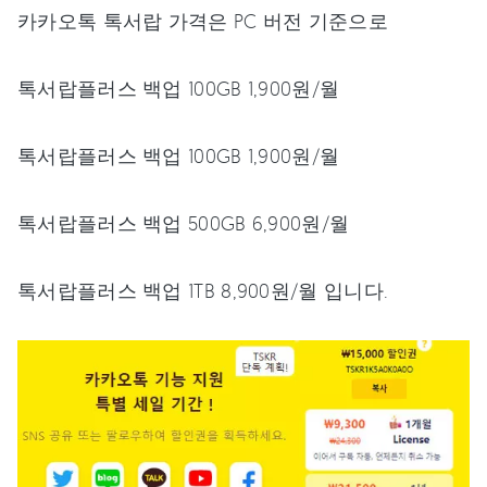
카카오톡 톡서랍 가격은 PC 버전 기준으로
톡서랍플러스 백업 100GB 1,900원/월
톡서랍플러스 백업 100GB 1,900원/월
톡서랍플러스 백업 500GB 6,900원/월
톡서랍플러스 백업 1TB 8,900원/월 입니다.