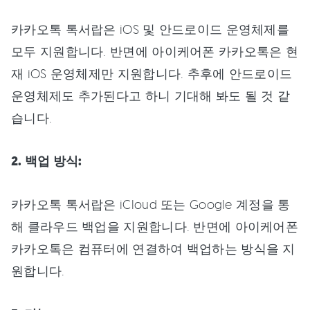
카카오톡 톡서랍은 iOS 및 안드로이드 운영체제를
모두 지원합니다. 반면에 아이케어폰 카카오톡은 현
재 iOS 운영체제만 지원합니다. 추후에 안드로이드
운영체제도 추가된다고 하니 기대해 봐도 될 것 같
습니다.
2. 백업 방식:
카카오톡 톡서랍은 iCloud 또는 Google 계정을 통
해 클라우드 백업을 지원합니다. 반면에 아이케어폰
카카오톡은 컴퓨터에 연결하여 백업하는 방식을 지
원합니다.