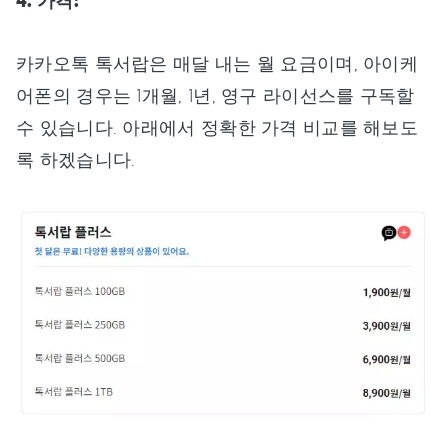
4. 가격:
카카오톡 톡서랍은 매달 내는 월 요금이며, 아이케
어폰의 경우는 1개월, 1년, 영구 라이선스를 구독할
수 있습니다. 아래에서 정확한 가격 비교를 해보도
록 하겠습니다.