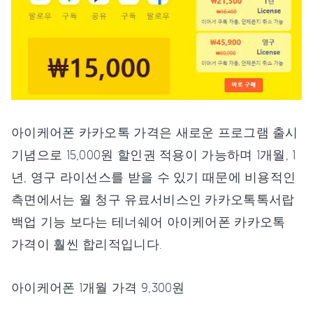
아이케어폰 카카오톡 가격은 새로운 프로그램 출시
기념으로 15,000원 할인권 적용이 가능하며 1개월, 1
년, 영구 라이선스를 받을 수 있기 때문에 비용적인
측면에서는 월 청구 유료서비스인 카카오톡톡서랍
백업 기능 보다는 테너쉐어 아이케어폰 카카오톡
가격이 훨씬 합리적입니다.
아이케어폰 1개월 가격 9,300원