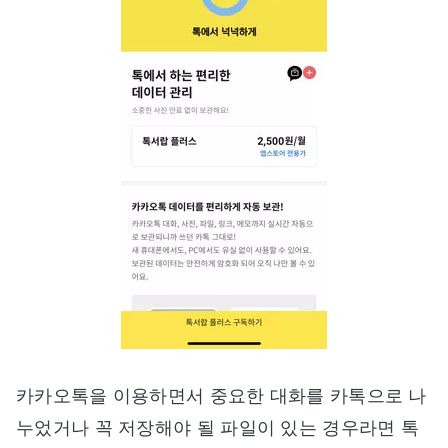
카카오톡을 이용하면서 중요한 대화를 카톡으로 나
누었거나 꼭 저장해야 될 파일이 있는 경우라면 톡