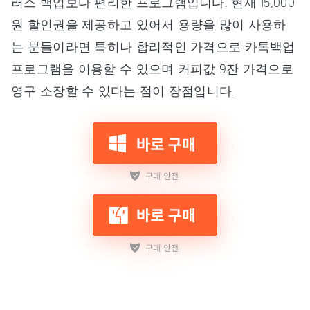
러스 백업보다 편리한 프로그램입니다. 현재 15,000
원 할인권을 제공하고 있어서 용량을 많이 사용하
는 분들이라면 특히나 합리적인 가격으로 카톡백업
프로그램을 이용할 수 있으며 커피값 9잔 가격으로
영구 소장할 수 있다는 점이 장점입니다.