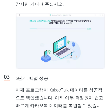
잠시만 기다려 주십시오.
3단계: 백업 성공
이제 프로그램이 KakaoTalk 데이터를 성공적
으로 백업했습니다. 이제 아무 걱정없이 쉽고
빠르게 카카오톡 데이터를 복원할수 있습니