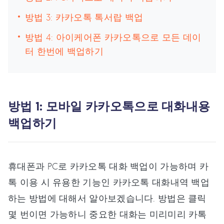
방법 3: 카카오톡 톡서랍 백업
방법 4: 아이케어폰 카카오톡으로 모든 데이
터 한번에 백업하기
방법 1: 모바일 카카오톡으로 대화내용
백업하기
휴대폰과 PC로 카카오톡 대화 백업이 가능하며 카
톡 이용 시 유용한 기능인 카카오톡 대화내역 백업
하는 방법에 대해서 알아보겠습니다. 방법은 클릭
몇 번이면 가능하니 중요한 대화는 미리미리 카톡