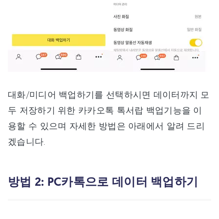
대화/미디어 백업하기를 선택하시면 데이터까지 모
두 저장하기 위한 카카오톡 톡서랍 백업기능을 이
용할 수 있으며 자세한 방법은 아래에서 알려 드리
겠습니다.
방법 2: PC카톡으로 데이터 백업하기