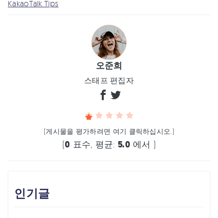
KakaoTalk Tips
오준희
스태프 편집자
(게시물을 평가하려면 여기 클릭하십시오.)
(
0
표수, 평균:
5.0
에서 )
인기글