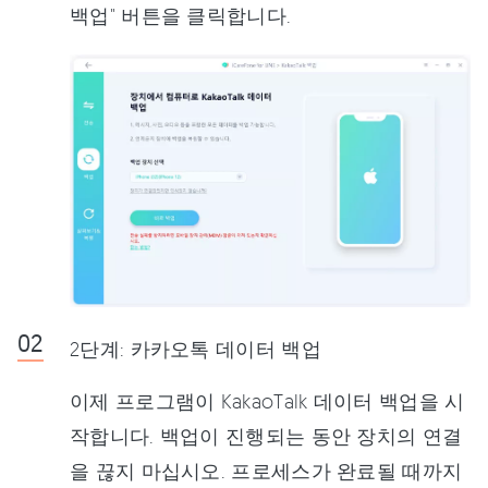
백업" 버튼을 클릭합니다.
2단계: 카카오톡 데이터 백업
이제 프로그램이 KakaoTalk 데이터 백업을 시
작합니다. 백업이 진행되는 동안 장치의 연결
을 끊지 마십시오. 프로세스가 완료될 때까지