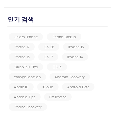
인기 검색
Unlock iPhone
iPhone Backup
iPhone 17
iOS 26
iPhone 16
iPhone 15
iOS 17
iPhone 14
KakaoTalk Tips
iOS 16
change location
Android Recovery
Apple ID
iCloud
Android Data
Android Tips
Fix iPhone
iPhone Recovery