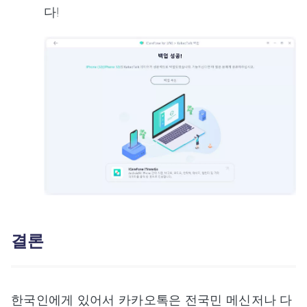
다!
결론
한국인에게 있어서 카카오톡은 전국민 메신저나 다