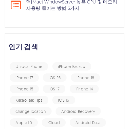
맥(Mac) WindowServer 높은 CPU 및 메모리
사용량 줄이는 방법 5가지
인기 검색
Unlock iPhone
iPhone Backup
iPhone 17
iOS 26
iPhone 16
iPhone 15
iOS 17
iPhone 14
KakaoTalk Tips
iOS 16
change location
Android Recovery
Apple ID
iCloud
Android Data