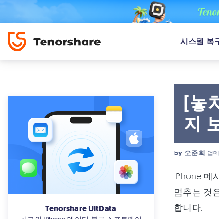
시스템 복
[놓
지 
by
오준희
업데
iPhone
멈추는 것은
합니다.
Tenorshare UltData