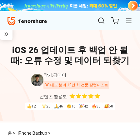
iOS 26 업데이트 후 백업 안 될
때: 오류 수정 및 데이터 되찾기
작가:김태이
3C 테크 분야 10년 차 전문 칼럼니스트
ReiBoot
콘텐츠 활용도:
for iOS
121
20
46
15
42
33
50
4uKey
for
홈 >
iPhone Backup >
iOS