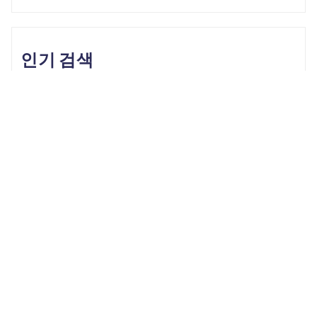
인기 검색
Unlock iPhone
iPhone Backup
iPhone 17
iOS 26
iPhone 16
iPhone 15
iOS 17
iPhone 14
KakaoTalk Tips
iOS 16
change location
Android Recovery
Apple ID
iCloud
Android Data
Android Tips
Fix iPhone
iPhone Recovery