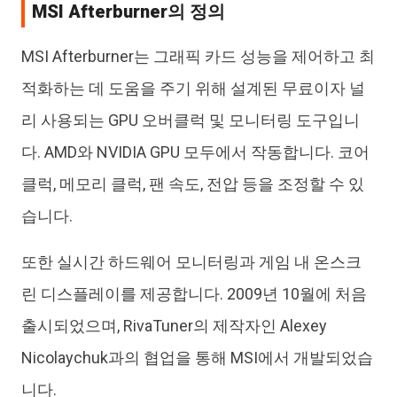
3. MSI Afterburner로 오버클럭하기
MSI Afterburner의 정의
4. MSI Afterburner 언더볼트 및 팬 커브 제어
MSI Afterburner는 그래픽 카드 성능을 제어하고 최
5. MSI Afterburner의 전압 제어
적화하는 데 도움을 주기 위해 설계된 무료이자 널
5부. MSI Afterburner의 일반적인 문제 및
리 사용되는 GPU 오버클럭 및 모니터링 도구입니
해결 방법
다. AMD와 NVIDIA GPU 모두에서 작동합니다. 코어
1. MSI Afterburner에서 특정 커브 부분을 변경할 수 없
는 경우
클럭, 메모리 클럭, 팬 속도, 전압 등을 조정할 수 있
2. MSI Afterburner에 아무것도 표시되지 않는 경우
습니다.
(CPU 온도/OSD/오버레이 등)
3. MSI Afterburner가 열리지 않거나 실행되지 않는 경
또한 실시간 하드웨어 모니터링과 게임 내 온스크
우
린 디스플레이를 제공합니다. 2009년 10월에 처음
4. MSI Afterburner에서 스캔 시작에 실패하는 경우
출시되었으며, RivaTuner의 제작자인 Alexey
6부. 최근 추천되는 MSI Afterburner 대안
Nicolaychuk과의 협업을 통해 MSI에서 개발되었습
EVGA Precision X1 (평점: 4.6)
니다.