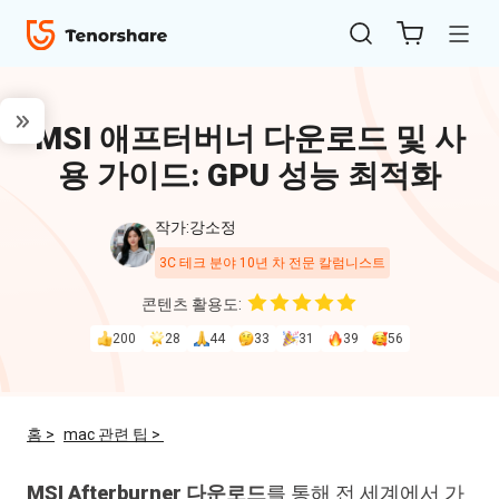
MSI 애프터버너 다운로드 및 사
용 가이드: GPU 성능 최적화
작가:강소정
3C 테크 분야 10년 차 전문 칼럼니스트
ReiBoot
콘텐츠 활용도:
for iOS
200
28
44
33
31
39
56
4uKey
for
홈 >
mac 관련 팁 >
iOS
MSI Afterburner 다운로드
를 통해 전 세계에서 가