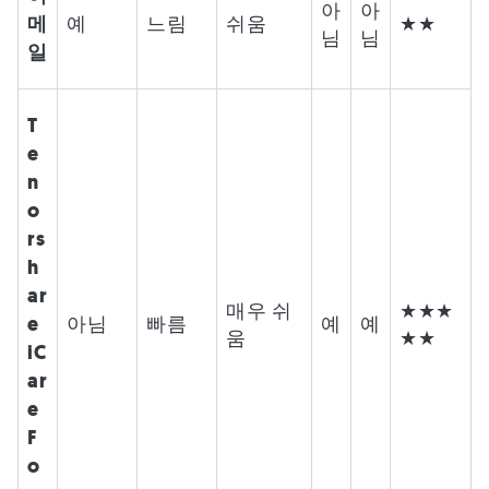
아
아
메
예
느림
쉬움
★★
님
님
일
T
e
n
o
rs
h
ar
매우 쉬
★★★
e
아님
빠름
예
예
움
★★
iC
ar
e
F
o