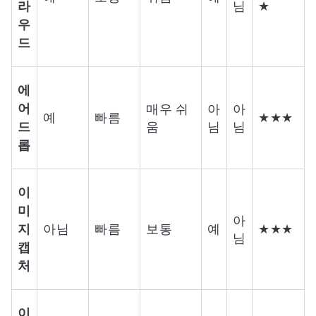
라
님
★
우
드
에
어
매우 쉬
아
아
예
빠름
★★★
드
움
님
님
롭
이
미
아
지
아님
빠름
보통
예
★★★
님
캡
처
이