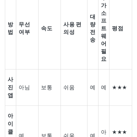
가
소
대
프
방
무선
사용 편
량
속도
트
평점
법
여부
의성
전
웨
송
어
필
요
사
진
아님
보통
쉬움
예
예
★★★
앱
아
이
클
아
★★★
예
보통
쉬움
예