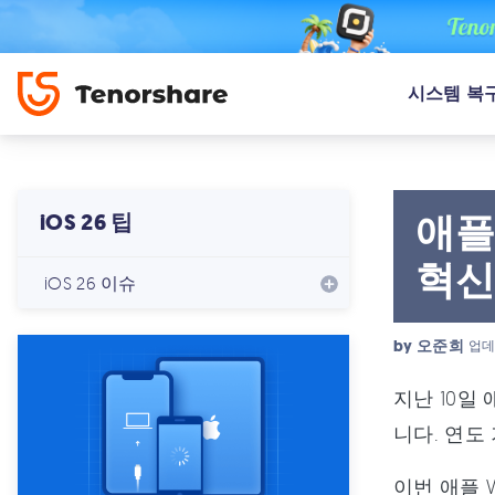
시스템 복
애플
iOS 26 팁
혁신
iOS 26 이슈
by
오준희
업데
지난 10일 
니다. 연도
이번 애플 W