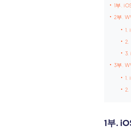
1부. i
2부. 
1
2
3
3부. W
1
2
1부. 