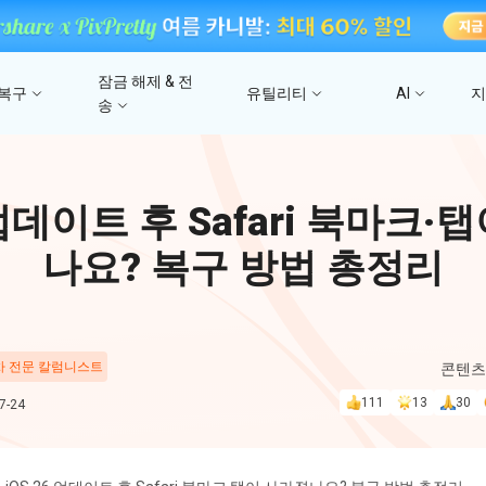
잠금 해제 & 전
 복구
유틸리티
AI
송
고
4DDiG 파일 복구
사진/ 동영상/문서 복
4uKey - iTunes 백업
UltData - 아이폰 데이터 복구
iCareFone - WhatsApp Transfer
4D
 업데이트 후 Safari 북마크
문
iTunes 백업 암호 잠금 풀기
아이폰/아이패드 데이터 복구&
안드로이드 아이폰 간에 WhatsApp 데이터
몇 분
4DDIG 비디오 
iTunes/iCloud 백업 복구
전송
나요? 복구 방법 총정리
AI로 손상된 비디오 복
스
Phone Mirror
PD
4DDIG 사진 복구
UltData - Android 데이터 복구
4MeKey - 아이폰 활성화 잠금 해제
Android & iOS 화면 미러링
딥시
AI로 손상된 사진 복원
지
루트 없이 안드로이드 데이터 복구
iCloud 활성화 잠금 삭제
 차 전문 칼럼니스트
콘텐츠
PixPretty AI Pho
111
13
30
-24
구
무료 AI 사진 편집 도구
PDNob Image Translator
PDN
이미지를 텍스트로 즉시 변환
무료 