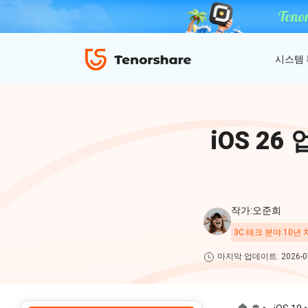
시스템
ReiBoot - iOS 시스템 복구
4uKey - 아이폰 잠금 해제
iAnyGo - GPS 위치 조작
iOS 26
iOS 18 베타 포함 150개 이상 iOS 시스템 이
비밀번호 없이 아이폰/아이패드 잠금해제
탈옥 필요없이 위치 조작하기
슈 문제 해결
ReiBoot
for iOS
4DDiG 파티션 관리
ReiBoot - Android 시스템 복구
4uKey - 안드로이드 잠금 해제
작가:오준희
간단하고 안전한 시스템 마이그레이션 도구
A-B-C 처럼 안드로이드 시스템 복구
안드로이드 화면 비밀번호&구글 락 제거
4uKey
3C 테크 분야 10년
for
마지막 업데이트: 2026-07
iOS
PDNob - MacOS용 PDF 편집기
맥에서 Al를 사용하여 PDF 편집 및 관리
iAnyGo