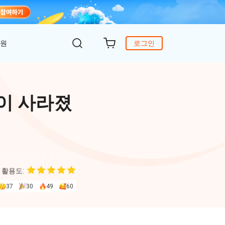
지원
로그인
객 지원
원
DiG 윈도우 부팅
UltData - WhatsApp 복구
iCareFone - 무료 iOS 백업
·탭이 사라졌
의하기
 안에 윈도 문제 해결
아이폰/안드로이드 WhatsApp 데이터 복구
간편한 iOS 데이터 백업 및 관리
복구
원
토어
DeepSeek AI
Nob - 윈도우용 PDF 편집기
4DDiG - 데이터 복구
iTransGo - 폰 데이터 전송
크 Al를 사용하여 PDF 편집 및 최적화
식 베이스
Win/ Mac에서 삭제된 파일 복원
안드로이드 아이폰으로 데이터 전송
 활용도:
to Editor
37
30
49
60
독 갱신
ob Online
온라인 PDF OCR & 변환