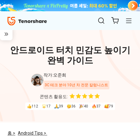
안드로이드 터치 민감도 높이기
완벽 가이드
작가:오준희
3C 테크 분야 10년 차 전문 칼럼니스트
ReiBoot
콘텐츠 활용도:
for iOS
112
17
39
36
40
37
79
4uKey
for
홈 >
Android Tips >
iOS