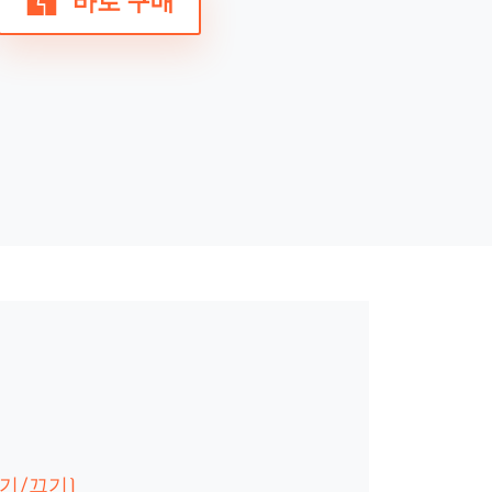
바로 구매
켜기/끄기)