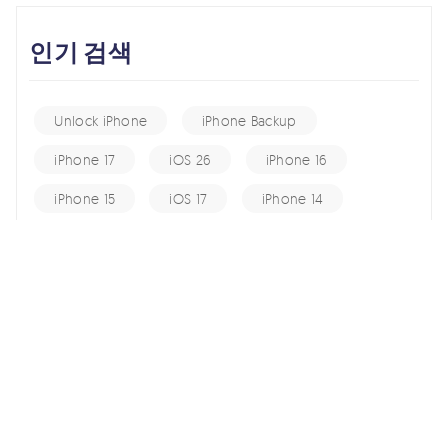
인기 검색
Unlock iPhone
iPhone Backup
iPhone 17
iOS 26
iPhone 16
iPhone 15
iOS 17
iPhone 14
KakaoTalk Tips
iOS 16
change location
Android Recovery
Apple ID
iCloud
Android Data
Android Tips
Fix iPhone
iPhone Recovery