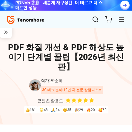
PDF 화질 개선 & PDF 해상도 높
이기 단계별 꿀팁【2026년 최신
판】
작가:오준희
ReiBoot
3C 테크 분야 10년 차 전문 칼럼니스트
for iOS
콘텐츠 활용도:
181
48
24
35
29
20
69
4uKey
for
iOS