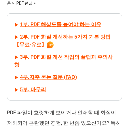
홈 >
PDF 편집 >
iAnyGo
1부. PDF 해상도를 높여야 하는 이유
2부. PDF 화질 개선하는 5가지 기본 방법
【무료·유료】
3부. PDF 화질 개선 작업의 꿀팁과 주의사
항
4부.자주 묻는 질문 (FAQ)
5부. 마무리
PDF 파일이 흐릿하게 보이거나 인쇄할 때 화질이
저하되어 곤란했던 경험, 한 번쯤 있으신가요? 특히