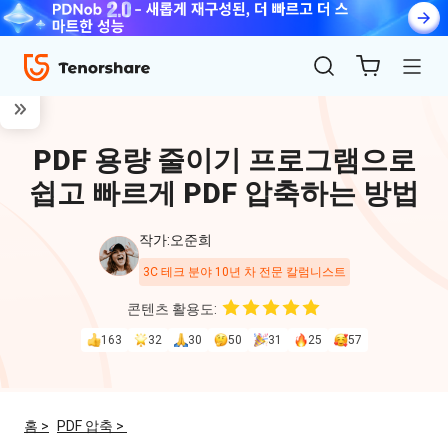
PDF 용량 줄이기 프로그램으로
쉽고 빠르게 PDF 압축하는 방법
작가:오준희
3C 테크 분야 10년 차 전문 칼럼니스트
ReiBoot
콘텐츠 활용도:
for iOS
163
32
30
50
31
25
57
4uKey
for
홈 >
PDF 압축 >
iOS