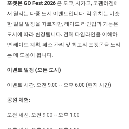
포켓몬 GO Fest 2026
은 도쿄, 시카고, 코펜하겐에
서 열리는 다중 도시 이벤트입니다. 각 위치는 비슷
한 일일 일정을 따르지만, 레이드 라인업과 기능은
도시에 따라 변경됩니다. 전체 타임라인을 이해하
면 레이드 계획, 패스 관리 및 최고의 포켓몬을 노리
는 데 도움이 됩니다.
이벤트 일정 (모든 도시)
이벤트 시간: 오전 9:00 -- 오후 6:00 (현지 시간)
공원 체험:
오전 세션: 오전 9:00 -- 오후 1:00