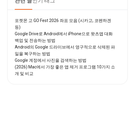
관련 글
인기 태그
포켓몬 고 GO Fest 2026 좌표 모음 (시카고, 코펜하겐
등)
Google Drive로 Android에서 iPhone으로 왓츠앱 대화
백업 및 전송하는 방법
Android의 Google 드라이브에서 영구적으로 삭제된 파
일을 복구하는 방법
Google 계정에서 사진을 검색하는 방법
(2026) Mac에서 가장 좋은 앱 제거 프로그램 10가지 소
개 및 비교