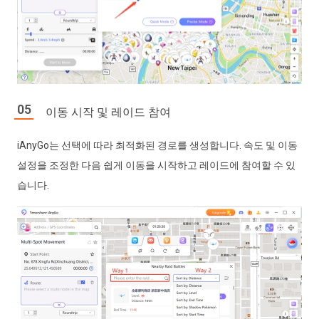
이동 시작 및 레이드 참여
iAnyGo는 선택에 따라 최적화된 경로를 생성합니다. 속도 및 이동
설정을 조정한 다음 쉽게 이동을 시작하고 레이드에 참여할 수 있
습니다.