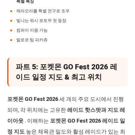
특별 특징
제라오라를 특별 연구로 조우
빛나는 워시 로토무 첫 등장
컴퍼이 이용 가능
발로르 팀 피카츄
파트 5: 포켓몬 GO Fest 2026 레
이드 일정 지도 & 최고 위치
포켓몬 GO Fest 2026
세 개의 주요 도시에서 진행
되며, 각 위치에는 고유한
레이드 핫스팟과 지도 레
이아웃
. 이해하는
포켓몬 GO Fest 2026 레이드 일
정 지도
높은 체육관 밀도와 활성 레이드가 있는 최