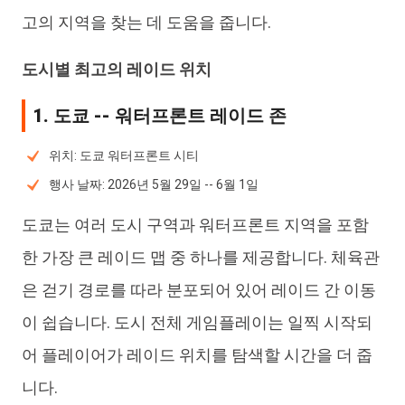
고의 지역을 찾는 데 도움을 줍니다.
도시별 최고의 레이드 위치
1. 도쿄 -- 워터프론트 레이드 존
위치: 도쿄 워터프론트 시티
행사 날짜: 2026년 5월 29일 -- 6월 1일
도쿄는 여러 도시 구역과 워터프론트 지역을 포함
한 가장 큰 레이드 맵 중 하나를 제공합니다. 체육관
은 걷기 경로를 따라 분포되어 있어 레이드 간 이동
이 쉽습니다. 도시 전체 게임플레이는 일찍 시작되
어 플레이어가 레이드 위치를 탐색할 시간을 더 줍
니다.