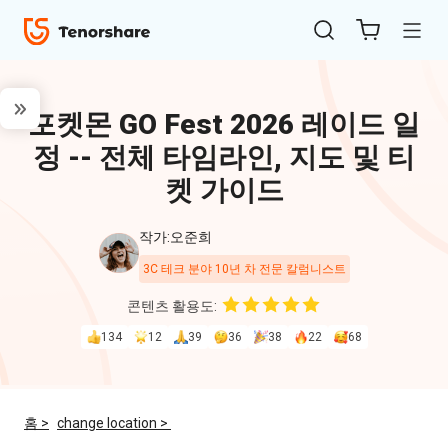
포켓몬 GO Fest 2026 레이드 일
정 -- 전체 타임라인, 지도 및 티
켓 가이드
작가:오준희
ReiBoot
3C 테크 분야 10년 차 전문 칼럼니스트
for iOS
콘텐츠 활용도:
134
12
39
36
38
22
68
4uKey
for
iOS
홈 >
change location >