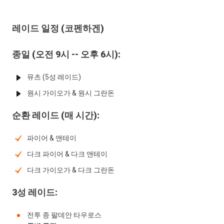
레이드 일정 (코펜하겐)
종일 (오전 9시 -- 오후 6시):
뮤츠 (5성 레이드)
원시 가이오가 & 원시 그란돈
순환 레이드 (매 시간):
파이어 & 앤테이
다크 파이어 & 다크 앤테이
다크 가이오가 & 다크 그란돈
3성 레이드:
전투 종 팔데안 타우로스