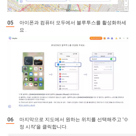
아이폰과 컴퓨터 모두에서 블루투스를 활성화하세
요 .
마지막으로 지도에서 원하는 위치를 선택해주고 '수
정 시작'을 클릭합니다.