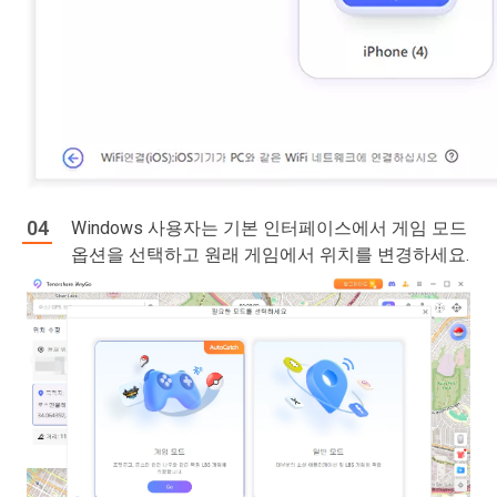
Windows 사용자는 기본 인터페이스에서 게임 모드
옵션을 선택하고 원래 게임에서 위치를 변경하세요.