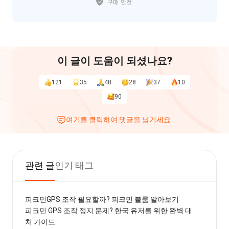
이 글이 도움이 되셨나요?
121
35
48
28
37
10
90
여기를 클릭하여 댓글을 남기세요.
관련 글
인기 태그
피크민GPS 조작 필요할까? 피크민 블룸 알아보기
피크민 GPS 조작 정지 문제? 한국 유저를 위한 완벽 대
처 가이드