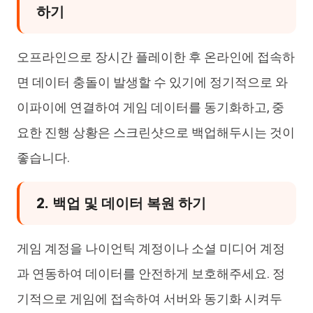
하기
오프라인으로 장시간 플레이한 후 온라인에 접속하
면 데이터 충돌이 발생할 수 있기에 정기적으로 와
이파이에 연결하여 게임 데이터를 동기화하고, 중
요한 진행 상황은 스크린샷으로 백업해두시는 것이
좋습니다.
2. 백업 및 데이터 복원 하기
게임 계정을 나이언틱 계정이나 소셜 미디어 계정
과 연동하여 데이터를 안전하게 보호해주세요. 정
기적으로 게임에 접속하여 서버와 동기화 시켜두