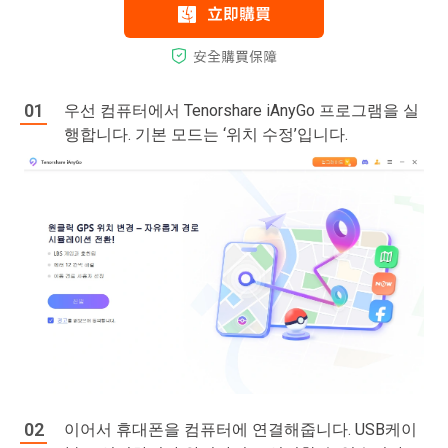
우선 컴퓨터에서 Tenorshare iAnyGo 프로그램을 실
행합니다. 기본 모드는 ‘위치 수정’입니다.
이어서 휴대폰을 컴퓨터에 연결해줍니다. USB케이