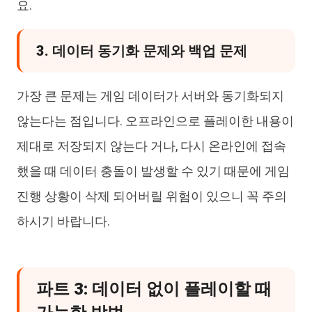
요.
3. 데이터 동기화 문제와 백업 문제
가장 큰 문제는 게임 데이터가 서버와 동기화되지
않는다는 점입니다. 오프라인으로 플레이한 내용이
제대로 저장되지 않는다 거나, 다시 온라인에 접속
했을 때 데이터 충돌이 발생할 수 있기 때문에 게임
진행 상황이 삭제 되어버릴 위험이 있으니 꼭 주의
하시기 바랍니다.
파트 3: 데이터 없이 플레이할 때