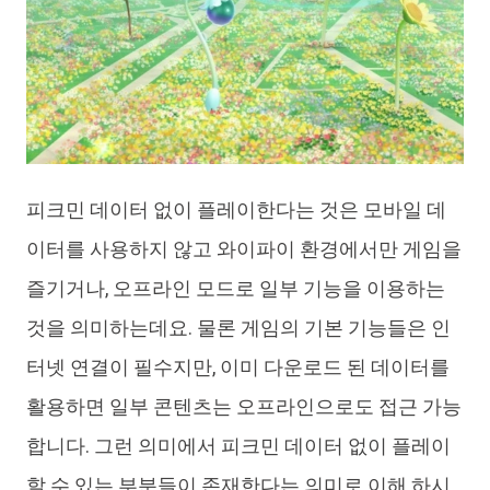
피크민 데이터 없이 플레이한다는 것은 모바일 데
이터를 사용하지 않고 와이파이 환경에서만 게임을
즐기거나, 오프라인 모드로 일부 기능을 이용하는
것을 의미하는데요. 물론 게임의 기본 기능들은 인
터넷 연결이 필수지만, 이미 다운로드 된 데이터를
활용하면 일부 콘텐츠는 오프라인으로도 접근 가능
합니다. 그런 의미에서 피크민 데이터 없이 플레이
할 수 있는 부분들이 존재한다는 의미로 이해 하시