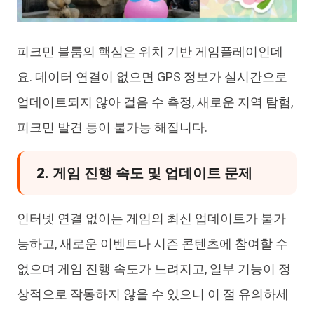
피크민 블룸의 핵심은 위치 기반 게임플레이인데
요. 데이터 연결이 없으면 GPS 정보가 실시간으로
업데이트되지 않아 걸음 수 측정, 새로운 지역 탐험,
피크민 발견 등이 불가능 해집니다.
2. 게임 진행 속도 및 업데이트 문제
인터넷 연결 없이는 게임의 최신 업데이트가 불가
능하고, 새로운 이벤트나 시즌 콘텐츠에 참여할 수
없으며 게임 진행 속도가 느려지고, 일부 기능이 정
상적으로 작동하지 않을 수 있으니 이 점 유의하세