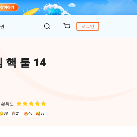
지원
로그인
객 지원
원
DiG 윈도우 부팅
UltData - WhatsApp 복구
iCareFone - 무료 iOS 백업
 핵 툴 14
의하기
 안에 윈도 문제 해결
아이폰/안드로이드 WhatsApp 데이터 복구
간편한 iOS 데이터 백업 및 관리
복구
원
토어
DeepSeek AI
Nob - 윈도우용 PDF 편집기
4DDiG - 데이터 복구
iTransGo - 폰 데이터 전송
크 Al를 사용하여 PDF 편집 및 최적화
식 베이스
Win/ Mac에서 삭제된 파일 복원
안드로이드 아이폰으로 데이터 전송
 활용도:
to Editor
38
21
46
88
독 갱신
ob Online
온라인 PDF OCR & 변환