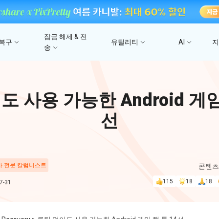
잠금 해제 & 전
 복구
유틸리티
AI
송
고
4DDiG 파일 복구
사진/ 동영상/문서 복
4uKey - iTunes 백업
UltData - 아이폰 데이터 복구
iCareFone - WhatsApp Transfer
4D
 사용 가능한 Android 게임
문
iTunes 백업 암호 잠금 풀기
아이폰/아이패드 데이터 복구&
안드로이드 아이폰 간에 WhatsApp 데이터
몇 분
4DDIG 비디오 
iTunes/iCloud 백업 복구
전송
선
AI로 손상된 비디오 복
스
Phone Mirror
PD
4DDIG 사진 복구
UltData - Android 데이터 복구
4MeKey - 아이폰 활성화 잠금 해제
Android & iOS 화면 미러링
딥시
AI로 손상된 사진 복원
지
루트 없이 안드로이드 데이터 복구
iCloud 활성화 잠금 삭제
 차 전문 칼럼니스트
콘텐츠
PixPretty AI Pho
115
18
18
-31
구
무료 AI 사진 편집 도구
PDNob Image Translator
PDN
이미지를 텍스트로 즉시 변환
무료 