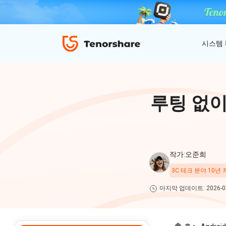
시스템
ReiBoot - iOS 시스템 복구
4uKey - 아이폰 잠금 해제
iAnyGo - GPS 위치 조작
루팅 없이도
iOS 18 베타 포함 150개 이상 iOS 시스템 이
비밀번호 없이 아이폰/아이패드 잠금해제
탈옥 필요없이 위치 조작하기
슈 문제 해결
ReiBoot
for iOS
4DDiG 파티션 관리
ReiBoot - Android 시스템 복구
4uKey - 안드로이드 잠금 해제
작가:오준희
간단하고 안전한 시스템 마이그레이션 도구
A-B-C 처럼 안드로이드 시스템 복구
안드로이드 화면 비밀번호&구글 락 제거
4uKey
3C 테크 분야 10년
for
마지막 업데이트: 2026-07
iOS
PDNob - MacOS용 PDF 편집기
맥에서 Al를 사용하여 PDF 편집 및 관리
iAnyGo