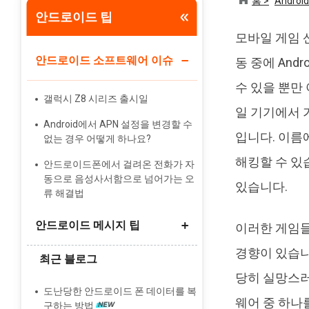
홈 >
Android
안드로이드 팁
Tenorshare PixPretty
모바일 게임 
인물 사진 편집기
안드로이드 소프트웨어 이슈
동 중에 And
수 있을 뿐만
갤럭시 Z8 시리즈 출시일
일 기기에서 가장
Android에서 APN 설정을 변경할 수
입니다. 이름에
없는 경우 어떻게 하나요?
해킹할 수 있습
안드로이드폰에서 걸려온 전화가 자
동으로 음성사서함으로 넘어가는 오
있습니다.
류 해결법
안드로이드 메시지 팁
이러한 게임들
경향이 있습니
최근 블로그
특정 사람에게서만 메시지를 받지 못
당히 실망스러운
하는 이유와 해결책
도난당한 안드로이드 폰 데이터를 복
웨어 중 하나
왜 내 안드로이드 폰에서 문자 메시
구하는 방법