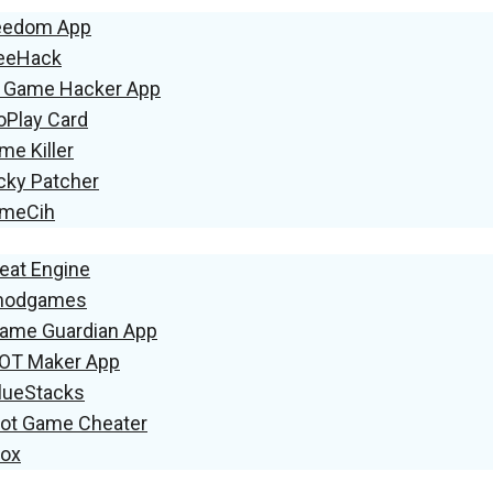
reedom App
reeHack
B Game Hacker App
oPlay Card
me Killer
cky Patcher
ameCih
eat Engine
Xmodgames
Game Guardian App
BOT Maker App
BlueStacks
Hot Game Cheater
Nox